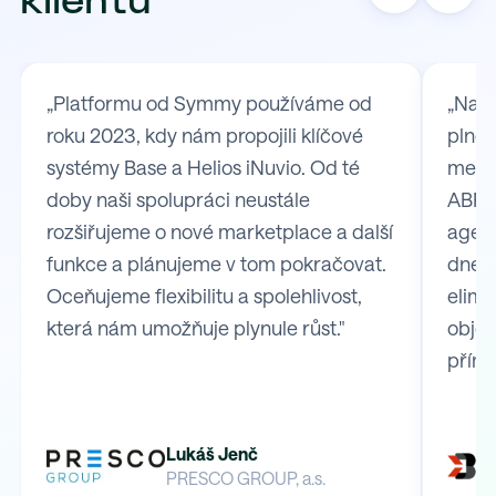
klientů
„Platformu od Symmy používáme od
„Na S
roku 2023, kdy nám propojili klíčové
plně 
systémy Base a Helios iNuvio. Od té
mezi
doby naši spolupráci neustále
ABRA 
rozšiřujeme o nové marketplace a další
agend
funkce a plánujeme v tom pokračovat.
dnes 
Oceňujeme flexibilitu a spolehlivost,
elimi
která nám umožňuje plynule růst."
obje
přímo
Lukáš Jenč
PRESCO GROUP, a.s.