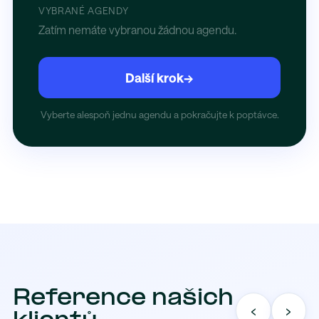
VYBRANÉ AGENDY
Zatím nemáte vybranou žádnou agendu.
Další krok
→
Vyberte alespoň jednu agendu a pokračujte k poptávce.
Reference našich
‹
›