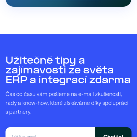
Užitečné tipy a
zajímavosti ze světa
ERP a integrací zdarma
Čas od času vám pošleme na e-mail zkušenosti,
rady a know-how, které získáváme díky spolupráci
s partnery.