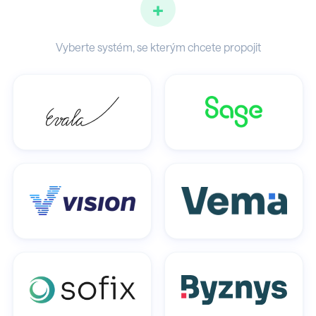
+
Vyberte systém, se kterým chcete propojit