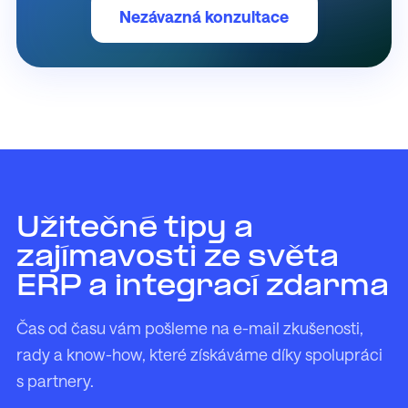
Nezávazná konzultace
Užitečné tipy a
zajímavosti ze světa
ERP a integrací zdarma
Čas od času vám pošleme na e-mail zkušenosti,
rady a know-how, které získáváme díky spolupráci
s partnery.