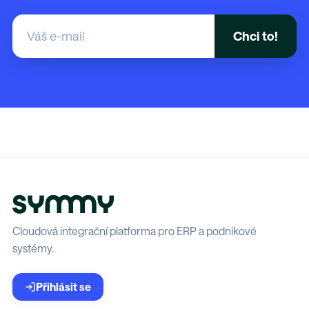
Cloudová integrační platforma pro ERP a podnikové
systémy.
Přihlásit se