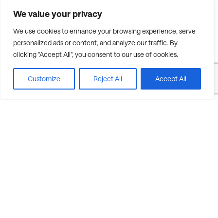
ERPedie — články a průvodci
We value your privacy
Výběr ERP
We use cookies to enhance your browsing experience, serve
personalized ads or content, and analyze our traffic. By
Reference
clicking "Accept All", you consent to our use of cookies.
FIRMA
Customize
Reject All
Accept All
Kariéra
Co je u nás nového
Kontakt
KONTAKT
+420 725 993 448
sales@symmy.com
Kozí 8, 602 00 Brno