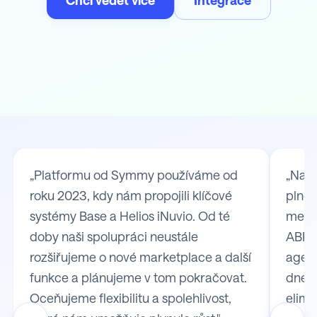
Reference našich klientů
„Platformu od Symmy používáme od
„Na S
roku 2023, kdy nám propojili klíčové
plně 
systémy Base a Helios iNuvio. Od té
mezi
doby naši spolupráci neustále
ABRA 
rozšiřujeme o nové marketplace a další
agend
funkce a plánujeme v tom pokračovat.
dnes 
Oceňujeme flexibilitu a spolehlivost,
elimi