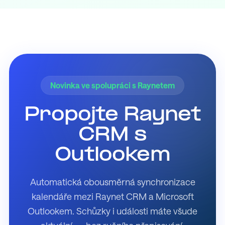
Novinka ve spolupráci s Raynetem
Propojte Raynet
CRM s
Outlookem
Automatická obousměrná synchronizace
kalendáře mezi Raynet CRM a Microsoft
Outlookem. Schůzky i události máte všude