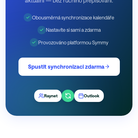
aktuální — bez ručního přepisování.
Obousměrná synchronizace kalendáře
Nastavíte si sami a zdarma
Provozováno platformou Symmy
Spustit synchronizaci zdarma
Raynet
Outlook