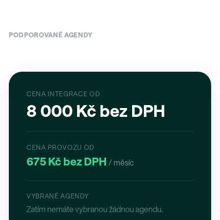
PODPOROVANÉ AGENDY
CENA INTEGRACE OD
8 000 Kč bez DPH
CENA PROVOZU OD
675 Kč bez DPH
/ měsíc
VYBRANÉ AGENDY
Zatím nemáte vybranou žádnou agendu.