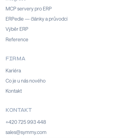
MCP servery pro ERP
ERPedie — články a průvodci
Výběr ERP
Reference
FIRMA
Kariéra
Co je u nás nového
Kontakt
KONTAKT
+420 725 993 448
sales@symmy.com