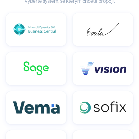
Vyberte systém, se kterým chcete propojit