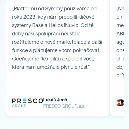
„Platformu od Symmy používáme od
„Na S
roku 2023, kdy nám propojili klíčové
plně 
systémy Base a Helios iNuvio. Od té
mezi
doby naši spolupráci neustále
ABRA 
rozšiřujeme o nové marketplace a další
agend
funkce a plánujeme v tom pokračovat.
dnes 
Oceňujeme flexibilitu a spolehlivost,
elimi
která nám umožňuje plynule růst."
obje
přímo
Lukáš Jenč
PRESCO GROUP, a.s.