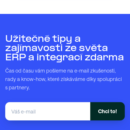
Užitečné tipy a
zajímavosti ze světa
ERP a integrací zdarma
Čas od času vám pošleme na e-mail zkušenosti,
rady a know-how, které získáváme díky spolupráci
s partnery.