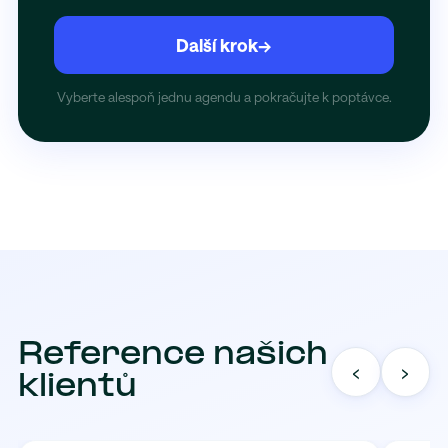
Další krok
→
Vyberte alespoň jednu agendu a pokračujte k poptávce.
Reference našich
‹
›
klientů