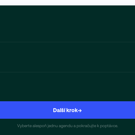
Další krok
→
Vyberte alespoň jednu agendu a pokračujte k poptávce.