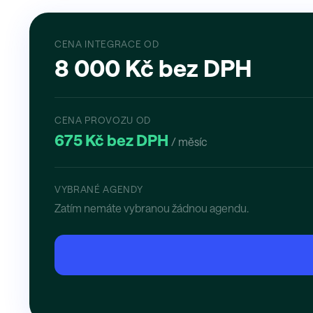
CENA INTEGRACE OD
8 000 Kč bez DPH
CENA PROVOZU OD
675 Kč bez DPH
/ měsíc
VYBRANÉ AGENDY
Zatím nemáte vybranou žádnou agendu.