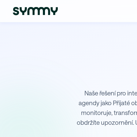
Integrace Shopsys s Helios Red
Naše řešení pro int
agendy jako Přijaté 
monitoruje, transfo
obdržíte upozornění. 