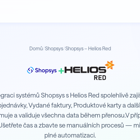
Domů
/
Shopsys
/
Shopsys – Helios Red
+
egraci systémů Shopsys s Helios Red spolehlivě zaji
objednávky, Vydané faktury, Produktové karty a dal
rmuje a validuje všechna data během přenosu.V př
Ušetřete čas a zbavte se manuálních procesů — mi
plné automatizaci.