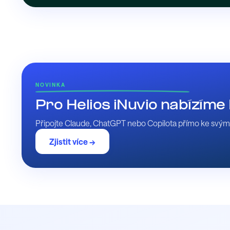
NOVINKA
Pro Helios iNuvio nabízím
Připojte Claude, ChatGPT nebo Copilota přímo ke svým d
Zjistit více →