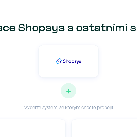
ace Shopsys s ostatními 
+
Vyberte systém, se kterým chcete propojit