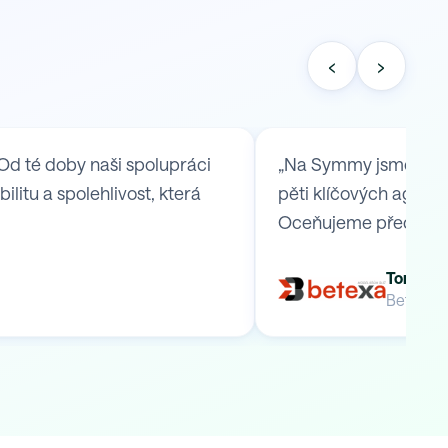
‹
›
Od té doby naši spolupráci
„Na Symmy jsme se ob
itu a spolehlivost, která
pěti klíčových agend,
Oceňujeme především
Tomáš B
Betexa