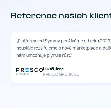
Reference našich klien
„Platformu od Symmy používáme od roku 2023, kd
neustále rozšiřujeme o nové marketplace a další
nám umožňuje plynule růst."
Lukáš Jenč
PRESCO GROUP, a.s.