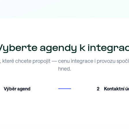
Vyberte agendy k integrac
 které chcete propojit — cenu integrace i provozu spoč
hned.
Výběr agend
2
Kontaktní ú