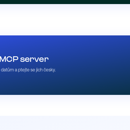
e MCP server
atům a ptejte se jich česky.