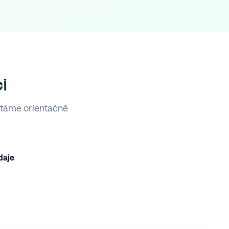
i
ítáme orientačně
daje