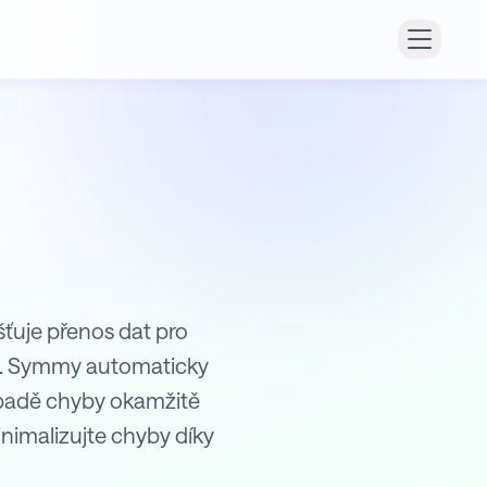
šťuje přenos dat pro
ší. Symmy automaticky
ípadě chyby okamžitě
nimalizujte chyby díky