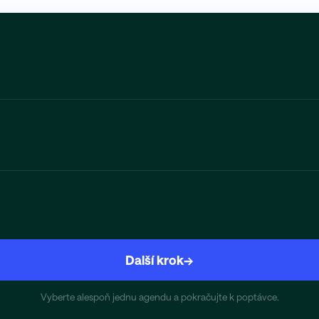
Další krok
→
Vyberte alespoň jednu agendu a pokračujte k poptávce.