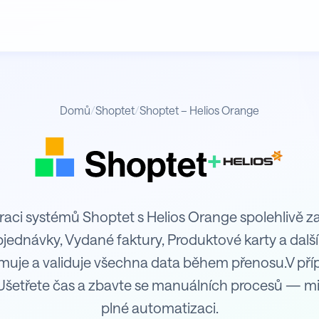
Domů
/
Shoptet
/
Shoptet – Helios Orange
+
e
raci systémů Shoptet s Helios Orange spolehlivě za
objednávky, Vydané faktury, Produktové karty a dal
rmuje a validuje všechna data během přenosu.V př
Ušetřete čas a zbavte se manuálních procesů — mi
plné automatizaci.