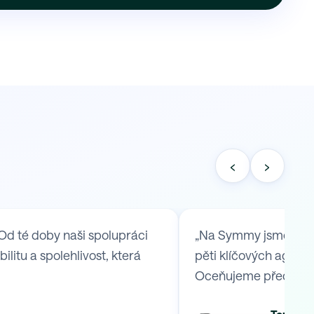
‹
›
Od té doby naši spolupráci
„Na Symmy jsme se ob
itu a spolehlivost, která
pěti klíčových agend,
Oceňujeme především