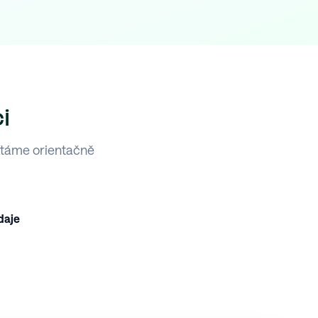
i
ítáme orientačně
daje