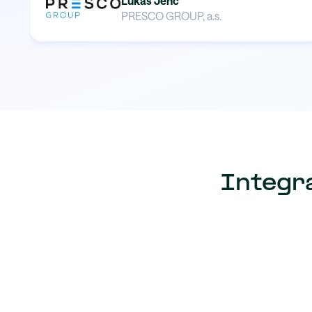
Lukáš Jenč
PRESCO GROUP, a.s.
Integr