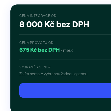
CENA INTEGRACE OD
8 000 Kč bez DPH
CENA PROVOZU OD
675 Kč bez DPH
/ měsíc
VYBRANÉ AGENDY
Zatím nemáte vybranou žádnou agendu.