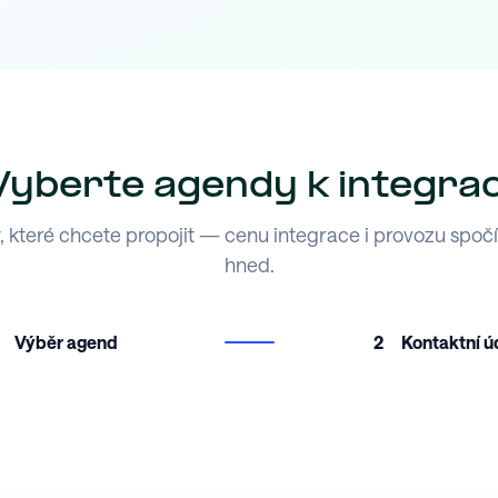
Vyberte agendy k integrac
 které chcete propojit — cenu integrace i provozu spoč
hned.
Výběr agend
2
Kontaktní ú