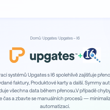
Domů
/
Upgates
/
Upgates – I6
+
raci systémů Upgates s I6 spolehlivě zajišťuje přen
Vydané faktury, Produktové karty a další. Symmy au
iduje všechna data během přenosu.V případě chyb
e čas a zbavte se manuálních procesů — minimaliz
automatizaci.