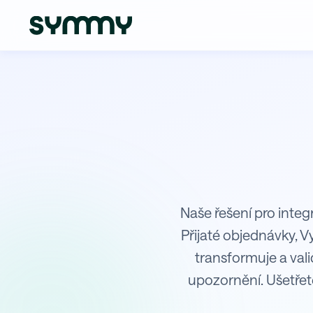
Integrace Upgates s I6
Naše řešení pro integ
Přijaté objednávky, 
transformuje a val
upozornění. Ušetřet