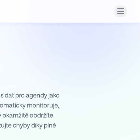
os dat pro agendy jako
tomaticky monitoruje,
y okamžitě obdržíte
ujte chyby díky plné