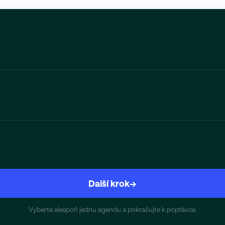
Další krok
→
Vyberte alespoň jednu agendu a pokračujte k poptávce.