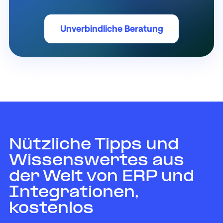
Unverbindliche Beratung
Nützliche Tipps und
Wissenswertes aus
der Welt von ERP und
Integrationen,
kostenlos