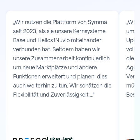
„Wir nutzen die Plattform von Symma
„Wir
seit 2023, als sie unsere Kernsysteme
um d
Base und Helios iNuvio miteinander
Upgat
verbunden hat. Seitdem haben wir
volls
unsere Zusammenarbeit kontinuierlich
die V
um neue Marktplätze und andere
Agen
Funktionen erweitert und planen, dies
Versa
auch weiterhin zu tun. Wir schätzen die
müss
Flexibilität und Zuverlässigkeit,..."
Bestel
Lukas Jenč