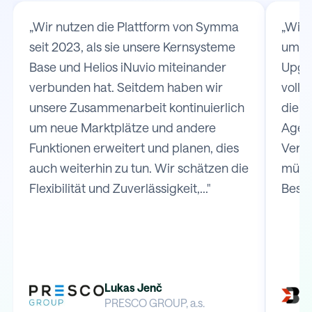
„Wir nutzen die Plattform von Symma
„Wir
seit 2023, als sie unsere Kernsysteme
um d
Base und Helios iNuvio miteinander
Upgat
verbunden hat. Seitdem haben wir
volls
unsere Zusammenarbeit kontinuierlich
die V
um neue Marktplätze und andere
Agen
Funktionen erweitert und planen, dies
Versa
auch weiterhin zu tun. Wir schätzen die
müss
Flexibilität und Zuverlässigkeit,..."
Bestel
Lukas Jenč
PRESCO GROUP, a.s.