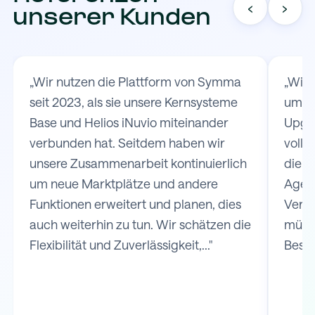
‹
›
unserer Kunden
„Wir nutzen die Plattform von Symma
„Wir
seit 2023, als sie unsere Kernsysteme
um d
Base und Helios iNuvio miteinander
Upgat
verbunden hat. Seitdem haben wir
volls
unsere Zusammenarbeit kontinuierlich
die V
um neue Marktplätze und andere
Agen
Funktionen erweitert und planen, dies
Versa
auch weiterhin zu tun. Wir schätzen die
müss
Flexibilität und Zuverlässigkeit,..."
Bestel