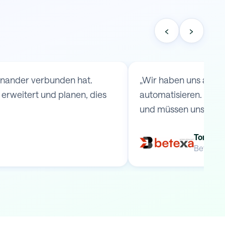
‹
›
einander verbunden hat.
„Wir haben uns an S
rweitert und planen, dies
automatisieren. Durc
und müssen uns keine
Tomas B
Betexa