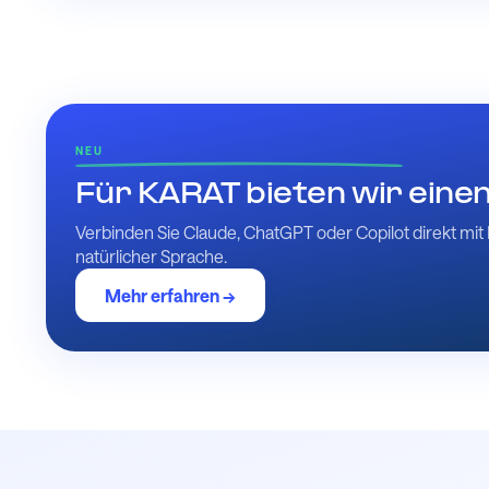
NEU
Für KARAT bieten wir ein
Verbinden Sie Claude, ChatGPT oder Copilot direkt mit 
natürlicher Sprache.
Mehr erfahren →