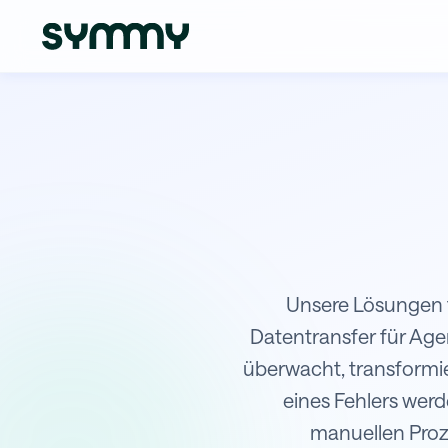
Integration von Hubspot mit Kara
Unsere Lösungen f
Datentransfer für Ag
überwacht, transformie
eines Fehlers werd
manuellen Proze