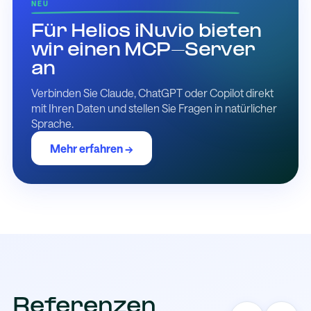
NEU
Für Helios iNuvio bieten
wir einen MCP-Server
an
Verbinden Sie Claude, ChatGPT oder Copilot direkt
mit Ihren Daten und stellen Sie Fragen in natürlicher
Sprache.
Mehr erfahren →
Referenzen