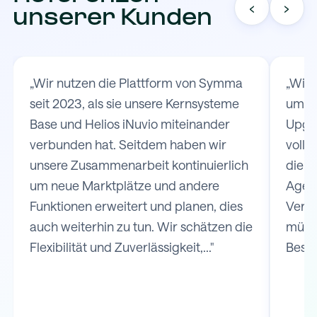
‹
›
unserer Kunden
„Wir nutzen die Plattform von Symma
„Wir
seit 2023, als sie unsere Kernsysteme
um d
Base und Helios iNuvio miteinander
Upgat
verbunden hat. Seitdem haben wir
volls
unsere Zusammenarbeit kontinuierlich
die V
um neue Marktplätze und andere
Agen
Funktionen erweitert und planen, dies
Versa
auch weiterhin zu tun. Wir schätzen die
müss
Flexibilität und Zuverlässigkeit,..."
Bestel