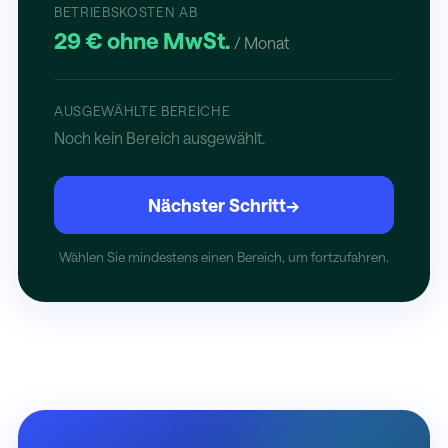
BETRIEBSKOSTEN AB
29 € ohne MwSt.
/ Monat
AUSGEWÄHLTE BEREICHE
Noch kein Bereich ausgewählt.
Nächster Schritt
→
Wählen Sie mindestens einen Bereich, um fortzufahren.