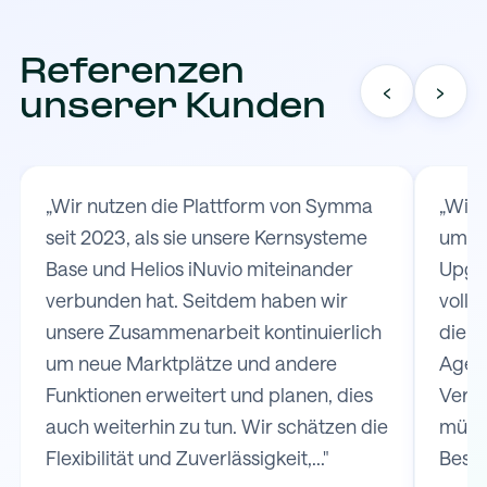
Referenzen
‹
›
unserer Kunden
„Wir nutzen die Plattform von Symma
„Wir
seit 2023, als sie unsere Kernsysteme
um d
Base und Helios iNuvio miteinander
Upgat
verbunden hat. Seitdem haben wir
volls
unsere Zusammenarbeit kontinuierlich
die V
um neue Marktplätze und andere
Agen
Funktionen erweitert und planen, dies
Versa
auch weiterhin zu tun. Wir schätzen die
müss
Flexibilität und Zuverlässigkeit,..."
Bestel