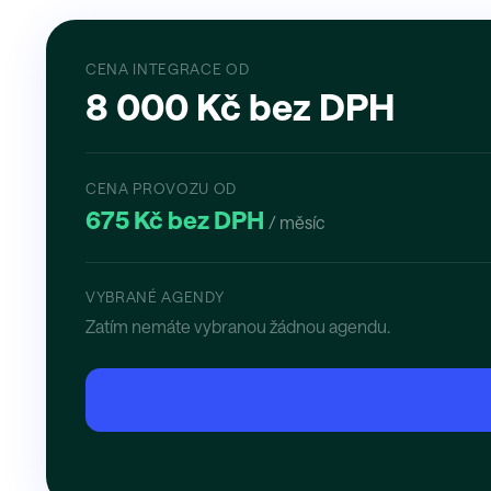
CENA INTEGRACE OD
8 000 Kč bez DPH
CENA PROVOZU OD
675 Kč bez DPH
/ měsíc
VYBRANÉ AGENDY
Zatím nemáte vybranou žádnou agendu.