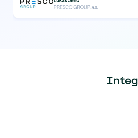
Lukáš Jenč
PRESCO GROUP, a.s.
Integ