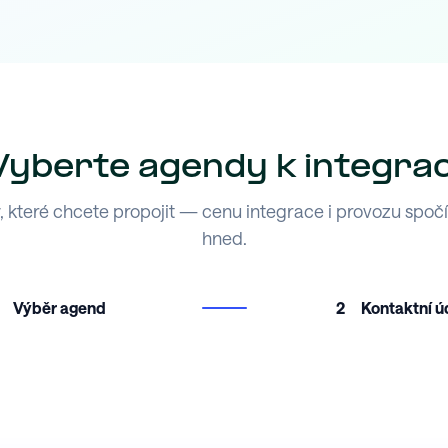
Vyberte agendy k integrac
 které chcete propojit — cenu integrace i provozu spoč
hned.
Výběr agend
2
Kontaktní ú