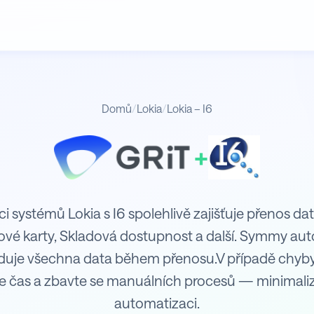
Domů
/
Lokia
/
Lokia – I6
+
ci systémů Lokia s I6 spolehlivě zajišťuje přenos dat
ové karty, Skladová dostupnost a další. Symmy aut
iduje všechna data během přenosu.V případě chyb
e čas a zbavte se manuálních procesů — minimaliz
automatizaci.