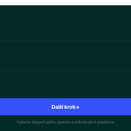
Další krok
→
Vyberte alespoň jednu agendu a pokračujte k poptávce.