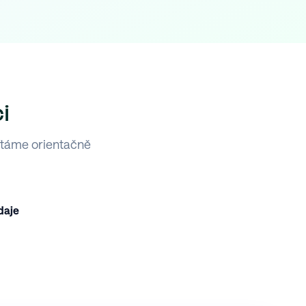
i
ítáme orientačně
daje