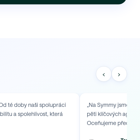
‹
›
Od té doby naši spolupráci
„Na Symmy jsme se ob
itu a spolehlivost, která
pěti klíčových agend,
Oceňujeme především