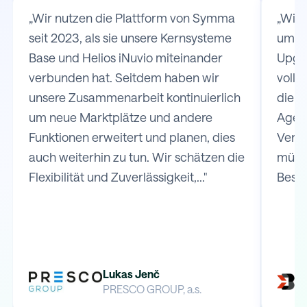
„Wir nutzen die Plattform von Symma
„Wir
seit 2023, als sie unsere Kernsysteme
um d
Base und Helios iNuvio miteinander
Upgat
verbunden hat. Seitdem haben wir
volls
unsere Zusammenarbeit kontinuierlich
die V
um neue Marktplätze und andere
Agen
Funktionen erweitert und planen, dies
Versa
auch weiterhin zu tun. Wir schätzen die
müss
Flexibilität und Zuverlässigkeit,..."
Bestel
Lukas Jenč
PRESCO GROUP, a.s.