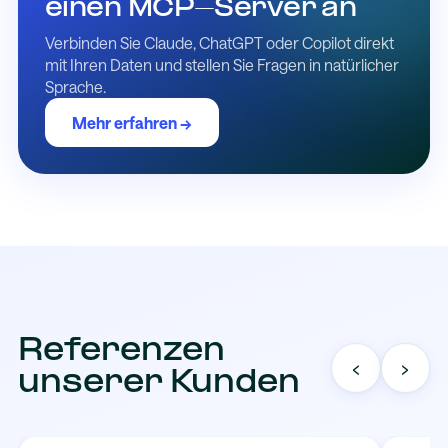
einen MCP-Server an
Verbinden Sie Claude, ChatGPT oder Copilot direkt
mit Ihren Daten und stellen Sie Fragen in natürlicher
Sprache.
Mehr erfahren →
Referenzen
‹
›
unserer Kunden