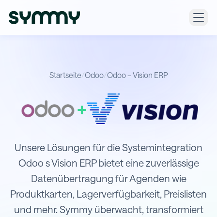
Startseite
/
Odoo
/
Odoo – Vision ERP
+
Integration von Odoo mit Vision ERP
Unsere Lösungen für die Systemintegration
Odoo s Vision ERP bietet eine zuverlässige
Datenübertragung für Agenden wie
Produktkarten, Lagerverfügbarkeit, Preislisten
und mehr. Symmy überwacht, transformiert