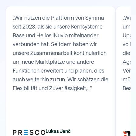
„Wir nutzen die Plattform von Symma
„Wir
seit 2023, als sie unsere Kernsysteme
um d
Base und Helios iNuvio miteinander
Upgat
verbunden hat. Seitdem haben wir
volls
unsere Zusammenarbeit kontinuierlich
die V
um neue Marktplätze und andere
Agen
Funktionen erweitert und planen, dies
Versa
auch weiterhin zu tun. Wir schätzen die
müss
Flexibilität und Zuverlässigkeit,..."
Bestel
Lukas Jenč