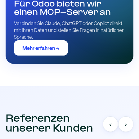
Für Odoo bieten wir
einen MCP-Server an
Verbinden Sie Claude, ChatGPT oder Copilot direkt
mit Ihren Daten und stellen Sie Fragen in natürlicher
Sprache.
Mehr erfahren →
Referenzen
‹
›
unserer Kunden