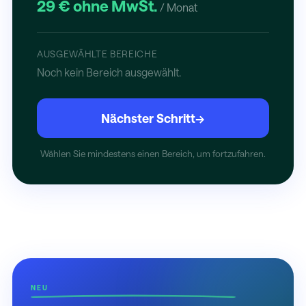
29 € ohne MwSt.
/ Monat
AUSGEWÄHLTE BEREICHE
Noch kein Bereich ausgewählt.
Nächster Schritt
→
Wählen Sie mindestens einen Bereich, um fortzufahren.
NEU