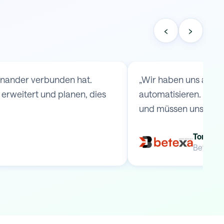
‹
›
einander verbunden hat.
„Wir haben uns an S
rweitert und planen, dies
automatisieren. Durc
und müssen uns keine
Tomas B
Betexa