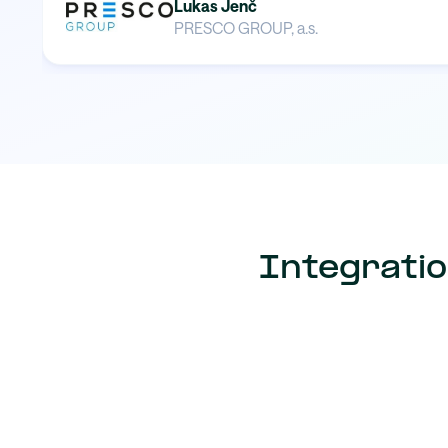
Lukas Jenč
PRESCO GROUP, a.s.
Integrati