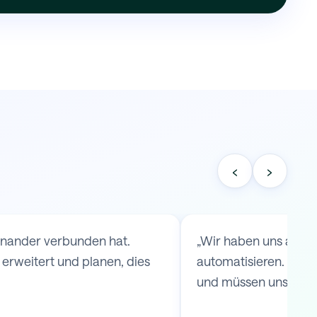
‹
›
einander verbunden hat.
„Wir haben uns an S
rweitert und planen, dies
automatisieren. Durc
und müssen uns keine