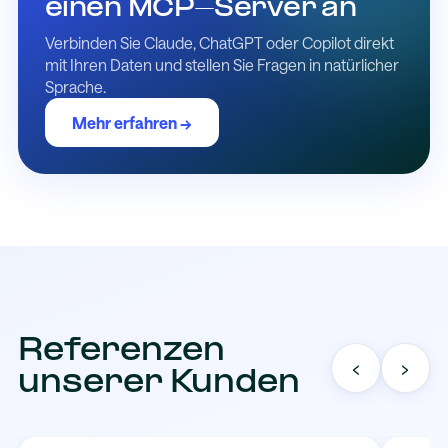
einen MCP-Server an
Verbinden Sie Claude, ChatGPT oder Copilot direkt
mit Ihren Daten und stellen Sie Fragen in natürlicher
Sprache.
Mehr erfahren →
Referenzen
‹
›
unserer Kunden