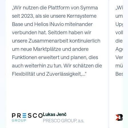
„Wir nutzen die Plattform von Symma
„Wir
seit 2023, als sie unsere Kernsysteme
um d
Base und Helios iNuvio miteinander
Upgat
verbunden hat. Seitdem haben wir
volls
unsere Zusammenarbeit kontinuierlich
die V
um neue Marktplätze und andere
Agen
Funktionen erweitert und planen, dies
Versa
auch weiterhin zu tun. Wir schätzen die
müss
Flexibilität und Zuverlässigkeit,..."
Bestel
Lukas Jenč
PRESCO GROUP, a.s.