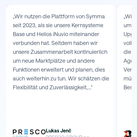
„Wir nutzen die Plattform von Symma
„Wir
seit 2023, als sie unsere Kernsysteme
um d
Base und Helios iNuvio miteinander
Upgat
verbunden hat. Seitdem haben wir
volls
unsere Zusammenarbeit kontinuierlich
die V
um neue Marktplätze und andere
Agen
Funktionen erweitert und planen, dies
Versa
auch weiterhin zu tun. Wir schätzen die
müss
Flexibilität und Zuverlässigkeit,..."
Bestel
Lukas Jenč