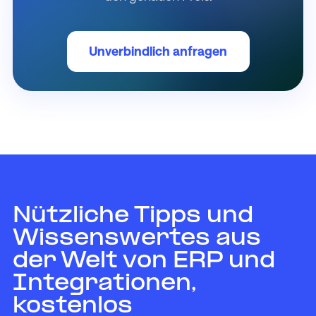
Unverbindlich anfragen
Nützliche Tipps und
Wissenswertes aus
der Welt von ERP und
Integrationen,
kostenlos