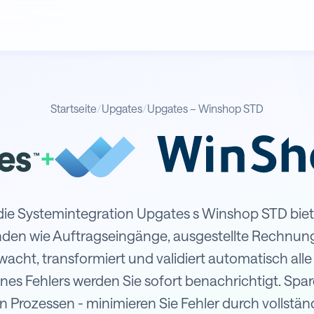
Startseite
/
Upgates
/
Upgates – Winshop STD
+
hop STD
ie Systemintegration Upgates s Winshop STD biet
nden wie Auftragseingänge, ausgestellte Rechnun
cht, transformiert und validiert automatisch all
nes Fehlers werden Sie sofort benachrichtigt. Spar
n Prozessen - minimieren Sie Fehler durch vollstä