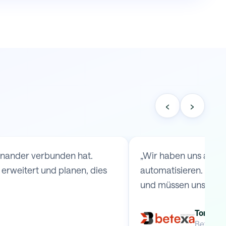
‹
›
einander verbunden hat.
„Wir haben uns an S
rweitert und planen, dies
automatisieren. Durc
und müssen uns keine
Tomas B
Betexa