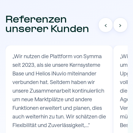
Referenzen
‹
›
unserer Kunden
„Wir nutzen die Plattform von Symma
„Wir
seit 2023, als sie unsere Kernsysteme
um d
Base und Helios iNuvio miteinander
Upgat
verbunden hat. Seitdem haben wir
volls
unsere Zusammenarbeit kontinuierlich
die V
um neue Marktplätze und andere
Agen
Funktionen erweitert und planen, dies
Versa
auch weiterhin zu tun. Wir schätzen die
müss
Flexibilität und Zuverlässigkeit,..."
Bestel