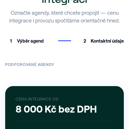
integraci
Označte agendy, které chcete propojit — cenu
integrace i provozu spočítáme orientačně hned.
1
Výběr agend
2
Kontaktní údaje
PODPOROVANÉ AGENDY
CENA INTEGRACE OD
8 000 Kč bez DPH