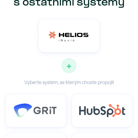
s ostatními systémy
+
Vyberte systém, se kterým chcete propojit