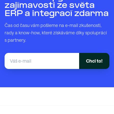
zajímavosti ze světa
ERP a integrací zdarma
Čas od času vám pošleme na e-mail zkušenosti,
rady a know-how, které získáváme díky spolupráci
s partnery.