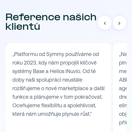
Reference našich
‹
›
klientů
„Platformu od Symmy používáme od
„Na S
roku 2023, kdy nám propojili klíčové
plně 
systémy Base a Helios iNuvio. Od té
mezi
doby naši spolupráci neustále
ABRA 
rozšiřujeme o nové marketplace a další
agend
funkce a plánujeme v tom pokračovat.
dnes 
Oceňujeme flexibilitu a spolehlivost,
elimi
která nám umožňuje plynule růst."
obje
přímo