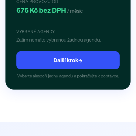
CENA PROVOZU OD
675 Kč bez DPH
/ měsíc
VYBRANÉ AGENDY
Zatím nemáte vybranou žádnou agendu.
Další krok
→
Vyberte alespoň jednu agendu a pokračujte k poptávce.