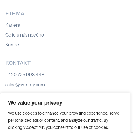
FIRMA
Kariéra
Co je u nás nového
Kontakt
KONTAKT
+420 725 993 448
sales@symmy.com
Kozí 8, 602 00 Brno
We value your privacy
We use cookies to enhance your browsing experience, serve
personalized ads or content, and analyze our traffic. By
Zásady používání souborů cookies
clicking "Accept All", you consent to our use of cookies.
Zásady ochrany osobních údajů