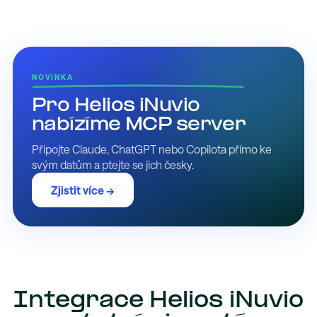
NOVINKA
Pro Helios iNuvio
nabízíme MCP server
Připojte Claude, ChatGPT nebo Copilota přímo ke
svým datům a ptejte se jich česky.
Zjistit více →
Integrace Helios iNuvio