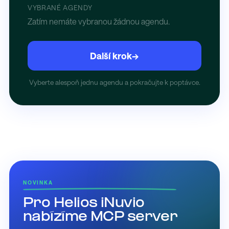
VYBRANÉ AGENDY
Zatím nemáte vybranou žádnou agendu.
Další krok
→
Vyberte alespoň jednu agendu a pokračujte k poptávce.
NOVINKA
Pro Helios iNuvio
nabízíme MCP server