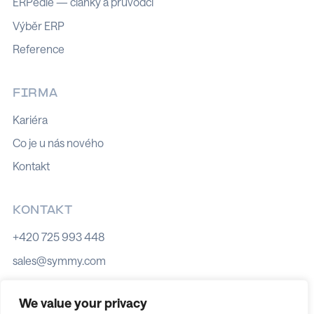
ERPedie — články a průvodci
Výběr ERP
Reference
FIRMA
Kariéra
Co je u nás nového
Kontakt
KONTAKT
+420 725 993 448
sales@symmy.com
Kozí 8, 602 00 Brno
We value your privacy