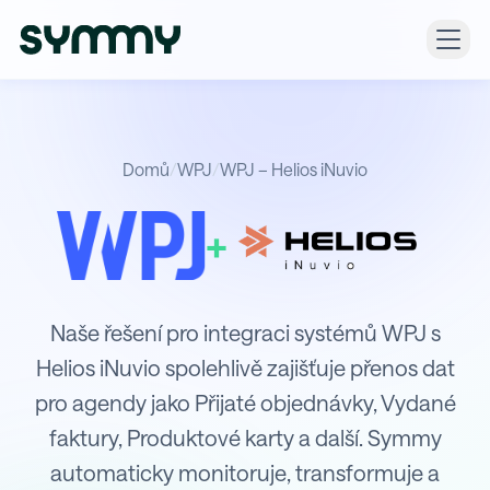
Domů
/
WPJ
/
WPJ – Helios iNuvio
+
Integrace WPJ s Helios iNuvio
Naše řešení pro integraci systémů WPJ s
Helios iNuvio spolehlivě zajišťuje přenos dat
pro agendy jako Přijaté objednávky, Vydané
faktury, Produktové karty a další. Symmy
automaticky monitoruje, transformuje a