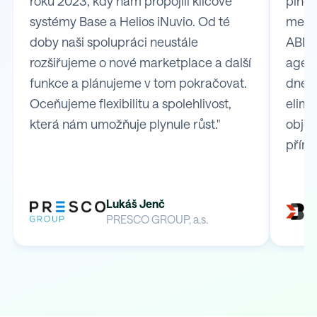
roku 2023, kdy nám propojili klíčové
plně 
systémy Base a Helios iNuvio. Od té
mezi
doby naši spolupráci neustále
ABRA 
rozšiřujeme o nové marketplace a další
agend
funkce a plánujeme v tom pokračovat.
dnes 
Oceňujeme flexibilitu a spolehlivost,
elimi
která nám umožňuje plynule růst."
obje
přímo
Lukáš Jenč
PRESCO GROUP, a.s.