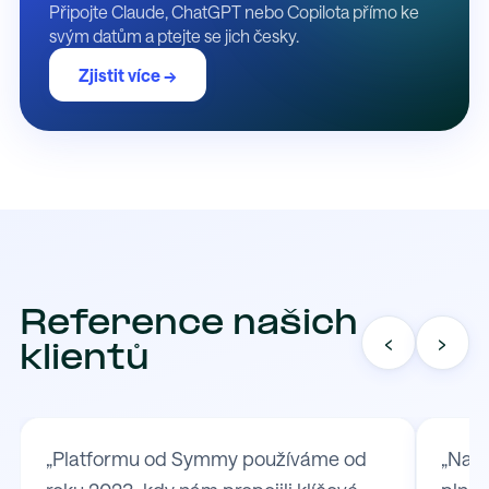
Připojte Claude, ChatGPT nebo Copilota přímo ke
svým datům a ptejte se jich česky.
Zjistit více →
Reference našich
‹
›
klientů
„Platformu od Symmy používáme od
„Na S