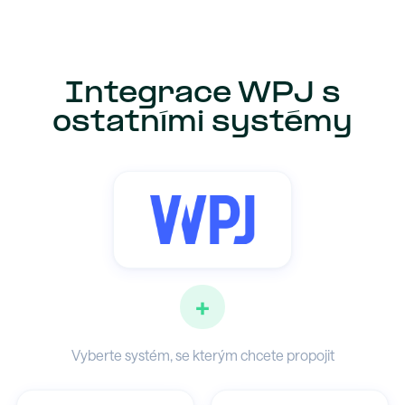
Integrace WPJ s
ostatními systémy
+
Vyberte systém, se kterým chcete propojit