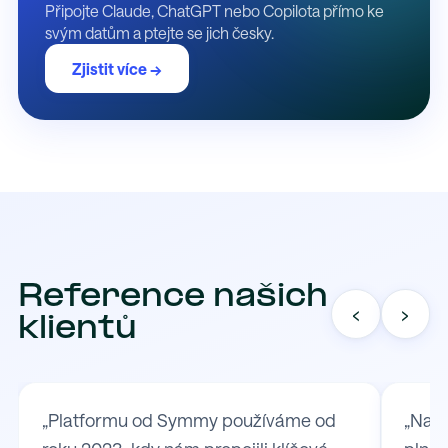
Připojte Claude, ChatGPT nebo Copilota přímo ke
svým datům a ptejte se jich česky.
Zjistit více →
Reference našich
‹
›
klientů
„Platformu od Symmy používáme od
„Na S