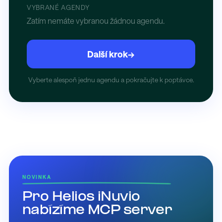
VYBRANÉ AGENDY
Zatím nemáte vybranou žádnou agendu.
Další krok
→
Vyberte alespoň jednu agendu a pokračujte k poptávce.
NOVINKA
Pro Helios iNuvio
nabízíme MCP server