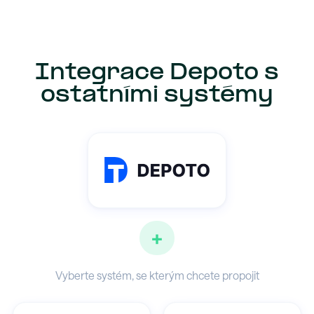
Integrace Depoto s
ostatními systémy
+
Vyberte systém, se kterým chcete propojit