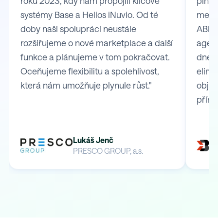
roku 2023, kdy nám propojili klíčové
plně 
systémy Base a Helios iNuvio. Od té
mezi
doby naši spolupráci neustále
ABRA 
rozšiřujeme o nové marketplace a další
agend
funkce a plánujeme v tom pokračovat.
dnes 
Oceňujeme flexibilitu a spolehlivost,
elimi
která nám umožňuje plynule růst."
obje
přímo
Lukáš Jenč
PRESCO GROUP, a.s.