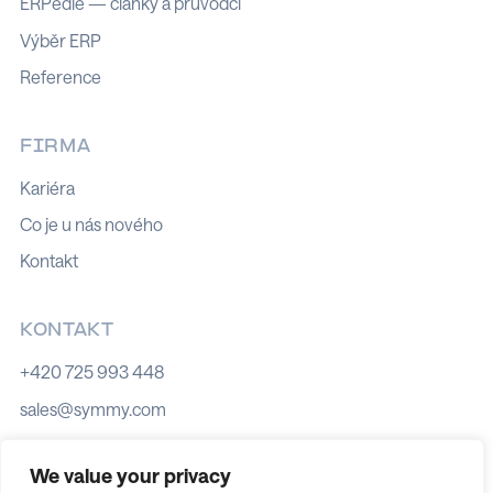
ERPedie — články a průvodci
Výběr ERP
Reference
FIRMA
Kariéra
Co je u nás nového
Kontakt
KONTAKT
+420 725 993 448
sales@symmy.com
Kozí 8, 602 00 Brno
We value your privacy