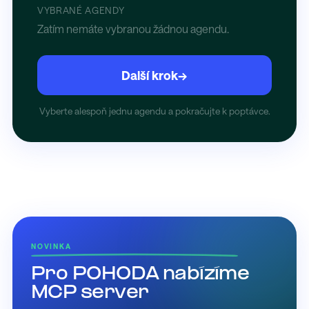
VYBRANÉ AGENDY
Zatím nemáte vybranou žádnou agendu.
Další krok
→
Vyberte alespoň jednu agendu a pokračujte k poptávce.
NOVINKA
Pro POHODA nabízíme
MCP server