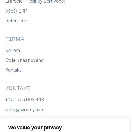
ERPedie — články a průvodci
Výběr ERP
Reference
FIRMA
Kariéra
Co je u nás nového
Kontakt
KONTAKT
+420 725 993 448
sales@symmy.com
Kozí 8, 602 00 Brno
We value your privacy