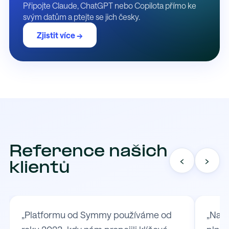
Připojte Claude, ChatGPT nebo Copilota přímo ke
svým datům a ptejte se jich česky.
Zjistit více →
Reference našich
‹
›
klientů
„Platformu od Symmy používáme od
„Na S