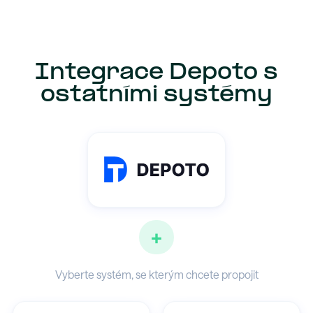
Integrace Depoto s
ostatními systémy
+
Vyberte systém, se kterým chcete propojit