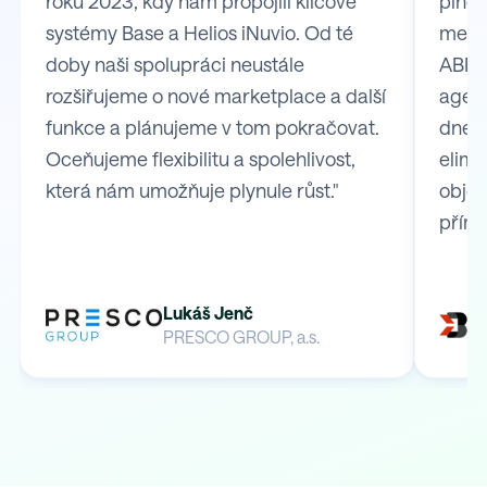
roku 2023, kdy nám propojili klíčové
plně 
systémy Base a Helios iNuvio. Od té
mezi
doby naši spolupráci neustále
ABRA 
rozšiřujeme o nové marketplace a další
agend
funkce a plánujeme v tom pokračovat.
dnes 
Oceňujeme flexibilitu a spolehlivost,
elimi
která nám umožňuje plynule růst."
obje
přímo
Lukáš Jenč
PRESCO GROUP, a.s.