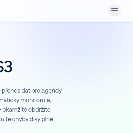
e přenos dat pro agendy
omaticky monitoruje,
y okamžitě obdržíte
ujte chyby díky plné