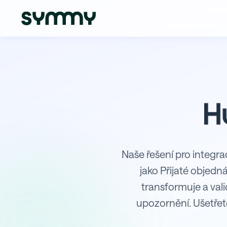
Integrace Hubspot s Money S3
Naše řešení pro integr
jako Přijaté objedn
transformuje a val
upozornění. Ušetřet