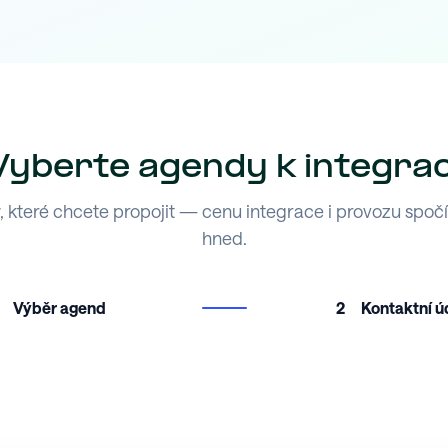
Vyberte agendy k integrac
 které chcete propojit — cenu integrace i provozu spoč
hned.
Výběr agend
2
Kontaktní ú