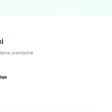
i
ítáme orientačně
daje