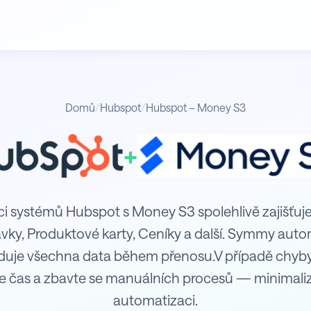
Domů
/
Hubspot
/
Hubspot – Money S3
+
aci systémů Hubspot s Money S3 spolehlivě zajišťuj
ávky, Produktové karty, Ceníky a další. Symmy aut
iduje všechna data během přenosu.V případě chyb
e čas a zbavte se manuálních procesů — minimaliz
automatizaci.