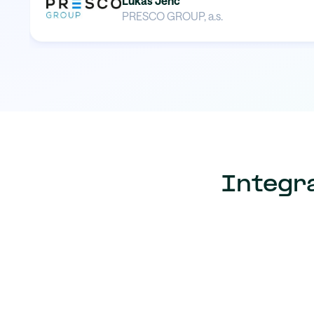
Lukáš Jenč
PRESCO GROUP, a.s.
Integr