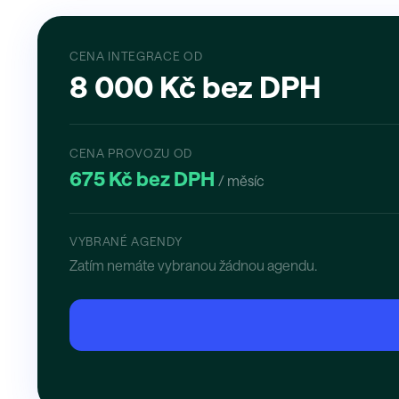
CENA INTEGRACE OD
8 000 Kč bez DPH
CENA PROVOZU OD
675 Kč bez DPH
/ měsíc
VYBRANÉ AGENDY
Zatím nemáte vybranou žádnou agendu.