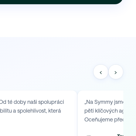
‹
›
Od té doby naši spolupráci
„Na Symmy jsme se ob
itu a spolehlivost, která
pěti klíčových agend,
Oceňujeme především