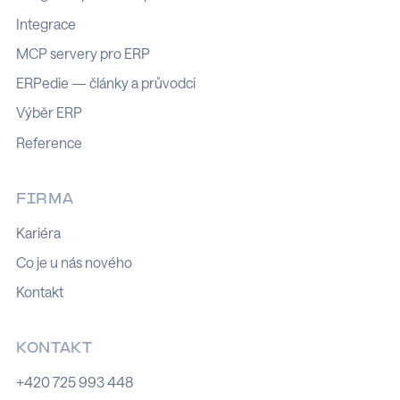
Integrace
MCP servery pro ERP
ERPedie — články a průvodci
Výběr ERP
Reference
FIRMA
Kariéra
Co je u nás nového
Kontakt
KONTAKT
+420 725 993 448