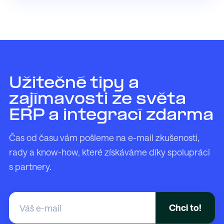
Užitečné tipy a
zajímavosti ze světa
ERP a integrací zdarma
Čas od času vám pošleme na e-mail zkušenosti,
rady a know-how, které získáváme díky spolupráci
s partnery.