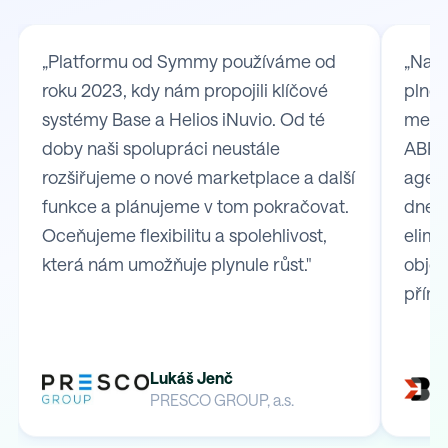
„Platformu od Symmy používáme od
„Na S
roku 2023, kdy nám propojili klíčové
plně 
systémy Base a Helios iNuvio. Od té
mezi
doby naši spolupráci neustále
ABRA 
rozšiřujeme o nové marketplace a další
agend
funkce a plánujeme v tom pokračovat.
dnes 
Oceňujeme flexibilitu a spolehlivost,
elimi
která nám umožňuje plynule růst."
obje
přímo
Lukáš Jenč
PRESCO GROUP, a.s.