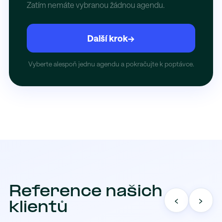
Zatím nemáte vybranou žádnou agendu.
Další krok
→
Vyberte alespoň jednu agendu a pokračujte k poptávce.
Reference našich
‹
›
klientů