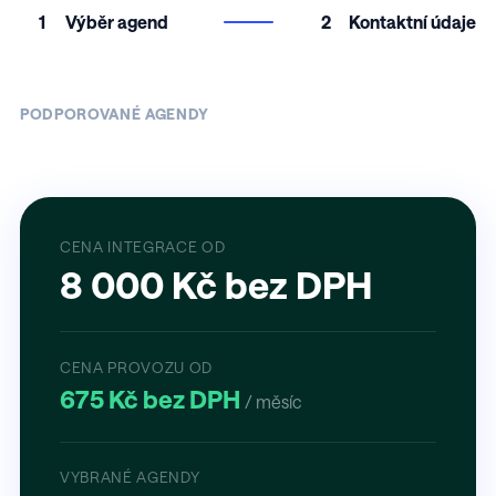
1
Výběr agend
2
Kontaktní údaje
PODPOROVANÉ AGENDY
CENA INTEGRACE OD
8 000 Kč bez DPH
CENA PROVOZU OD
675 Kč bez DPH
/ měsíc
VYBRANÉ AGENDY