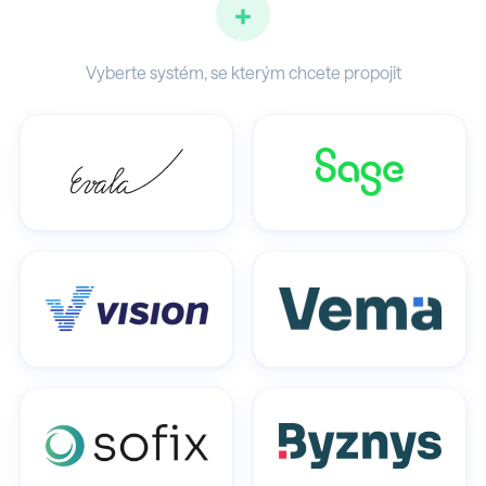
+
Vyberte systém, se kterým chcete propojit