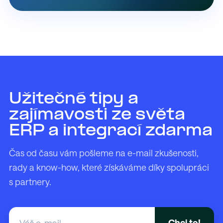
Užitečné tipy a
zajímavosti ze světa
ERP a integrací zdarma
Čas od času vám pošleme na e-mail zkušenosti,
rady a know-how, které získáváme díky spolupráci
s partnery.