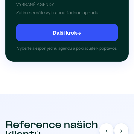
VYBRANÉ AGENDY
Zatím nemáte vybranou žádnou agendu.
Další krok
→
Vyberte alespoň jednu agendu a pokračujte k poptávce.
Reference našich
‹
›