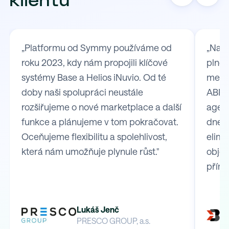
klientů
„Platformu od Symmy používáme od
„Na S
roku 2023, kdy nám propojili klíčové
plně 
systémy Base a Helios iNuvio. Od té
mezi
doby naši spolupráci neustále
ABRA 
rozšiřujeme o nové marketplace a další
agend
funkce a plánujeme v tom pokračovat.
dnes 
Oceňujeme flexibilitu a spolehlivost,
elimi
která nám umožňuje plynule růst."
obje
přímo
Lukáš Jenč
PRESCO GROUP, a.s.