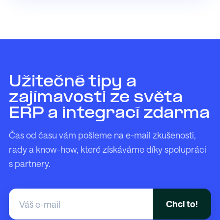
Užitečné tipy a
zajímavosti ze světa
ERP a integrací zdarma
Čas od času vám pošleme na e-mail zkušenosti,
rady a know-how, které získáváme díky spolupráci
s partnery.