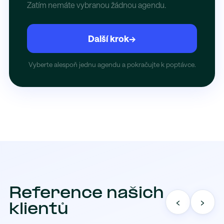
Zatím nemáte vybranou žádnou agendu.
Další krok
→
Vyberte alespoň jednu agendu a pokračujte k poptávce.
Reference našich
‹
›
klientů