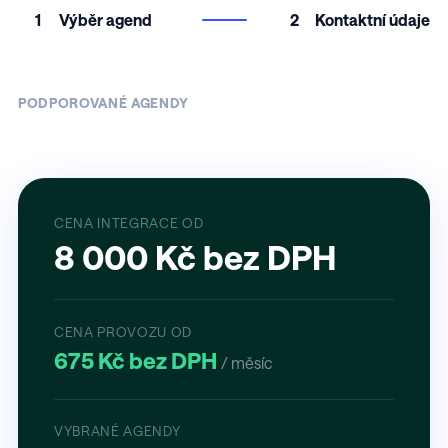
1
Výběr agend
2
Kontaktní údaje
PODPOROVANÉ AGENDY
CENA INTEGRACE OD
8 000 Kč bez DPH
CENA PROVOZU OD
675 Kč bez DPH
/ měsíc
VYBRANÉ AGENDY