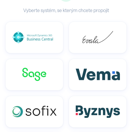
Vyberte systém, se kterým chcete propojit