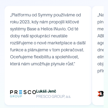
„Platformu od Symmy používáme od
„Na S
roku 2023, kdy nám propojili klíčové
plně 
systémy Base a Helios iNuvio. Od té
mezi
doby naši spolupráci neustále
ABRA 
rozšiřujeme o nové marketplace a další
agend
funkce a plánujeme v tom pokračovat.
dnes 
Oceňujeme flexibilitu a spolehlivost,
elimi
která nám umožňuje plynule růst."
obje
přímo
Lukáš Jenč
PRESCO GROUP, a.s.