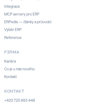
Integrace
MCP servery pro ERP
ERPedie — články a průvodci
Výběr ERP
Reference
FIRMA
Kariéra
Co je u nás nového
Kontakt
KONTAKT
+420 725 993 448