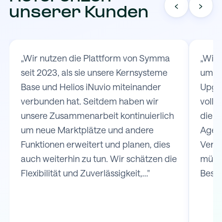
‹
›
unserer Kunden
„Wir nutzen die Plattform von Symma
„Wir
seit 2023, als sie unsere Kernsysteme
um d
Base und Helios iNuvio miteinander
Upgat
verbunden hat. Seitdem haben wir
volls
unsere Zusammenarbeit kontinuierlich
die V
um neue Marktplätze und andere
Agen
Funktionen erweitert und planen, dies
Versa
auch weiterhin zu tun. Wir schätzen die
müss
Flexibilität und Zuverlässigkeit,..."
Bestel