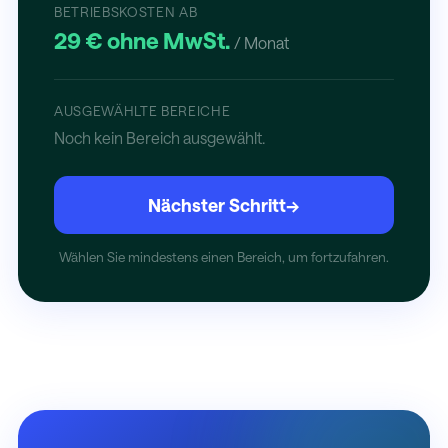
BETRIEBSKOSTEN AB
29 € ohne MwSt.
/ Monat
AUSGEWÄHLTE BEREICHE
Noch kein Bereich ausgewählt.
Nächster Schritt
→
Wählen Sie mindestens einen Bereich, um fortzufahren.