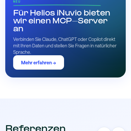
NEU
Für Helios iNuvio bieten
wir einen MCP-Server
an
Verbinden Sie Claude, ChatGPT oder Copilot direkt
mit Ihren Daten und stellen Sie Fragen in natürlicher
Sprache.
Mehr erfahren →
Referenzen