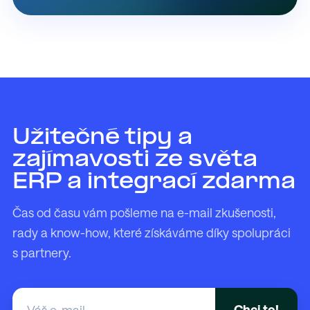
Užitečné tipy a
zajímavosti ze světa
ERP a integrací zdarma
Čas od času vám pošleme na e-mail zkušenosti,
rady a know-how, které získáváme díky spolupráci
s partnery.