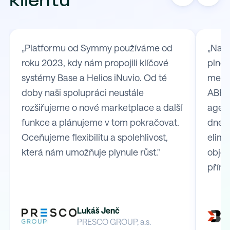
klientů
„Platformu od Symmy používáme od
„Na S
roku 2023, kdy nám propojili klíčové
plně 
systémy Base a Helios iNuvio. Od té
mezi
doby naši spolupráci neustále
ABRA 
rozšiřujeme o nové marketplace a další
agend
funkce a plánujeme v tom pokračovat.
dnes 
Oceňujeme flexibilitu a spolehlivost,
elimi
která nám umožňuje plynule růst."
obje
přímo
Lukáš Jenč
PRESCO GROUP, a.s.