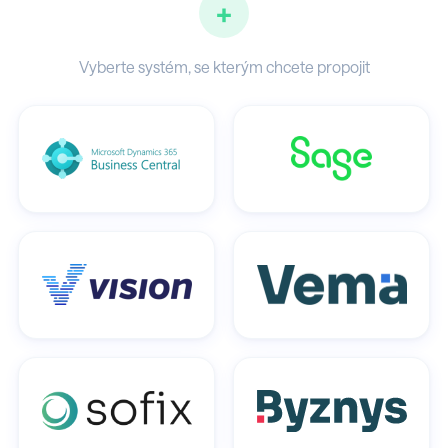
+
Vyberte systém, se kterým chcete propojit