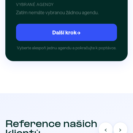
VYBRANÉ AGENDY
Zatím nemáte vybranou žádnou agendu.
Další krok
→
Vyberte alespoň jednu agendu a pokračujte k poptávce.
Reference našich
‹
›