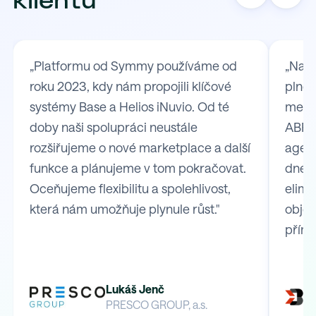
klientů
„Platformu od Symmy používáme od
„Na S
roku 2023, kdy nám propojili klíčové
plně 
systémy Base a Helios iNuvio. Od té
mezi
doby naši spolupráci neustále
ABRA 
rozšiřujeme o nové marketplace a další
agend
funkce a plánujeme v tom pokračovat.
dnes 
Oceňujeme flexibilitu a spolehlivost,
elimi
která nám umožňuje plynule růst."
obje
přímo
Lukáš Jenč
PRESCO GROUP, a.s.