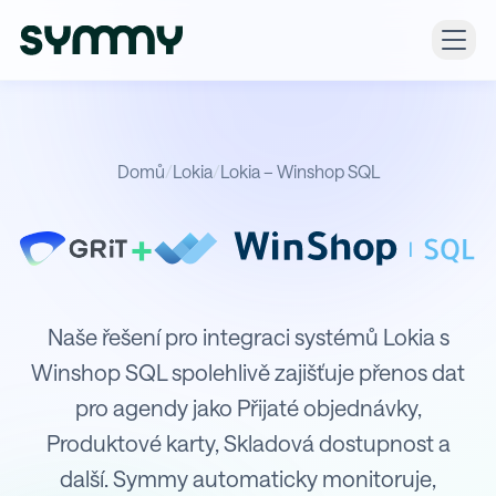
Domů
/
Lokia
/
Lokia – Winshop SQL
+
Integrace Lokia s Winshop SQL
Naše řešení pro integraci systémů Lokia s
Winshop SQL spolehlivě zajišťuje přenos dat
pro agendy jako Přijaté objednávky,
Produktové karty, Skladová dostupnost a
další. Symmy automaticky monitoruje,