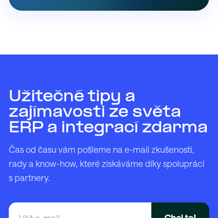
Užitečné tipy a
zajímavosti ze světa
ERP a integrací zdarma
Čas od času vám pošleme na e-mail zkušenosti,
rady a know-how, které získáváme díky spolupráci
s partnery.