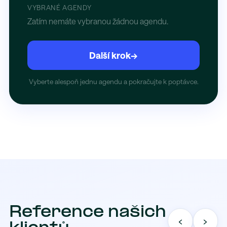
VYBRANÉ AGENDY
Zatím nemáte vybranou žádnou agendu.
Další krok
→
Vyberte alespoň jednu agendu a pokračujte k poptávce.
Reference našich
‹
›