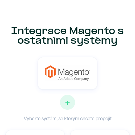
Integrace Magento s
ostatními systémy
+
Vyberte systém, se kterým chcete propojit