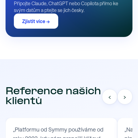
Připojte Claude, ChatGPT nebo Copilota přímo ke
svým datům a ptejte se jich česky.
Zjistit více →
Reference našich
‹
›
klientů
„Platformu od Symmy používáme od
„Na S