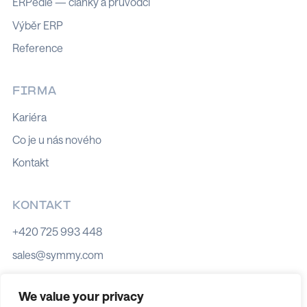
ERPedie — články a průvodci
Výběr ERP
Reference
FIRMA
Kariéra
Co je u nás nového
Kontakt
KONTAKT
+420 725 993 448
sales@symmy.com
Kozí 8, 602 00 Brno
We value your privacy