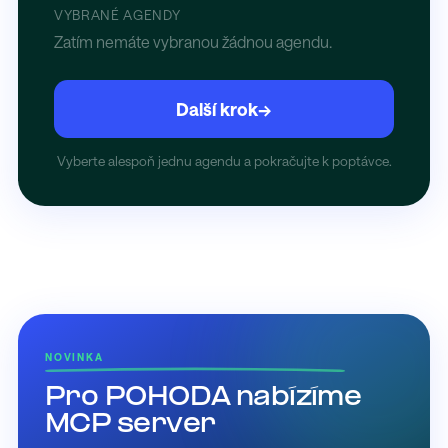
VYBRANÉ AGENDY
Zatím nemáte vybranou žádnou agendu.
Další krok
→
Vyberte alespoň jednu agendu a pokračujte k poptávce.
NOVINKA
Pro POHODA nabízíme
MCP server