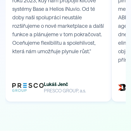
roku 2023, kdy nám propojili klíčové
plně 
systémy Base a Helios iNuvio. Od té
mezi
doby naši spolupráci neustále
ABRA 
rozšiřujeme o nové marketplace a další
agend
funkce a plánujeme v tom pokračovat.
dnes 
Oceňujeme flexibilitu a spolehlivost,
elimi
která nám umožňuje plynule růst."
obje
přímo
Lukáš Jenč
PRESCO GROUP, a.s.