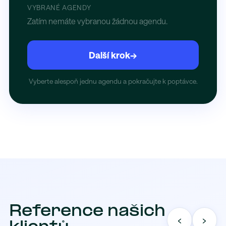
VYBRANÉ AGENDY
Zatím nemáte vybranou žádnou agendu.
Další krok
→
Vyberte alespoň jednu agendu a pokračujte k poptávce.
Reference našich
‹
›