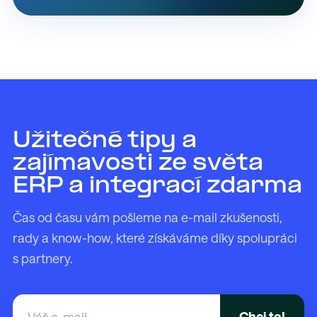
Užitečné tipy a
zajímavosti ze světa
ERP a integrací zdarma
Čas od času vám pošleme na e-mail zkušenosti,
rady a know-how, které získáváme díky spolupráci
s partnery.