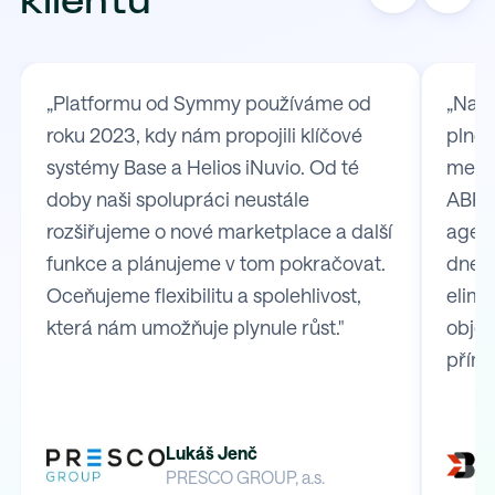
klientů
„Platformu od Symmy používáme od
„Na S
roku 2023, kdy nám propojili klíčové
plně 
systémy Base a Helios iNuvio. Od té
mezi
doby naši spolupráci neustále
ABRA 
rozšiřujeme o nové marketplace a další
agend
funkce a plánujeme v tom pokračovat.
dnes 
Oceňujeme flexibilitu a spolehlivost,
elimi
která nám umožňuje plynule růst."
obje
přímo
Lukáš Jenč
PRESCO GROUP, a.s.