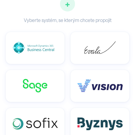
+
Vyberte systém, se kterým chcete propojit