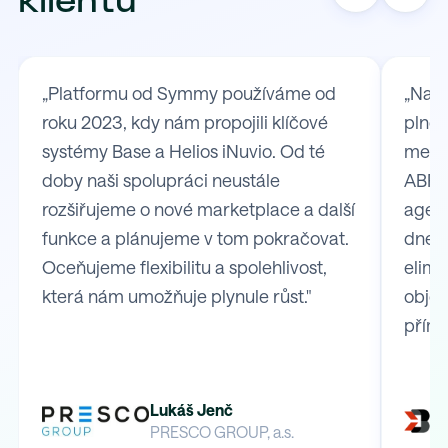
klientů
„Platformu od Symmy používáme od
„Na S
roku 2023, kdy nám propojili klíčové
plně 
systémy Base a Helios iNuvio. Od té
mezi
doby naši spolupráci neustále
ABRA 
rozšiřujeme o nové marketplace a další
agend
funkce a plánujeme v tom pokračovat.
dnes 
Oceňujeme flexibilitu a spolehlivost,
elimi
která nám umožňuje plynule růst."
obje
přímo
Lukáš Jenč
PRESCO GROUP, a.s.