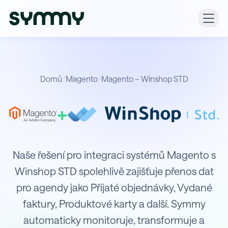
Domů
/
Magento
/
Magento – Winshop STD
+
Integrace Magento s Winshop STD
Naše řešení pro integraci systémů Magento s
Winshop STD spolehlivě zajišťuje přenos dat
pro agendy jako Přijaté objednávky, Vydané
faktury, Produktové karty a další. Symmy
automaticky monitoruje, transformuje a