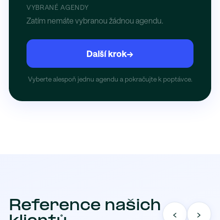
VYBRANÉ AGENDY
Zatím nemáte vybranou žádnou agendu.
Další krok
→
Vyberte alespoň jednu agendu a pokračujte k poptávce.
Reference našich
‹
›