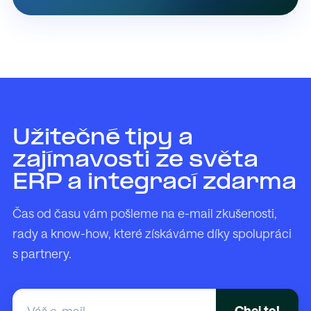
Užitečné tipy a
zajímavosti ze světa
ERP a integrací zdarma
Čas od času vám pošleme na e-mail zkušenosti,
rady a know-how, které získáváme díky spolupráci
s partnery.