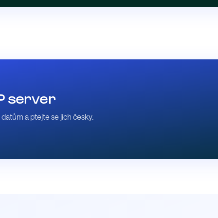
 server
atům a ptejte se jich česky.