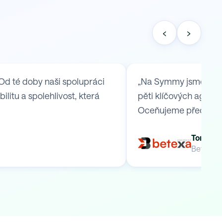
‹
›
Od té doby naši spolupráci
„Na Symmy jsme se ob
itu a spolehlivost, která
pěti klíčových agend,
Oceňujeme především
Tomáš B
Betexa