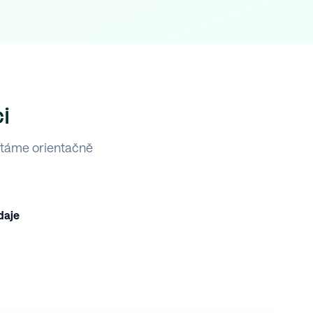
i
ítáme orientačně
daje