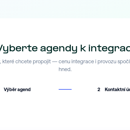
Vyberte agendy k integrac
 které chcete propojit — cenu integrace i provozu spoč
hned.
Výběr agend
2
Kontaktní ú