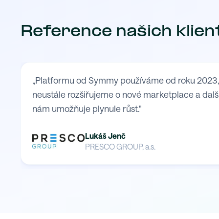
Reference našich klien
„Platformu od Symmy používáme od roku 2023, kd
neustále rozšiřujeme o nové marketplace a další
nám umožňuje plynule růst."
Lukáš Jenč
PRESCO GROUP, a.s.