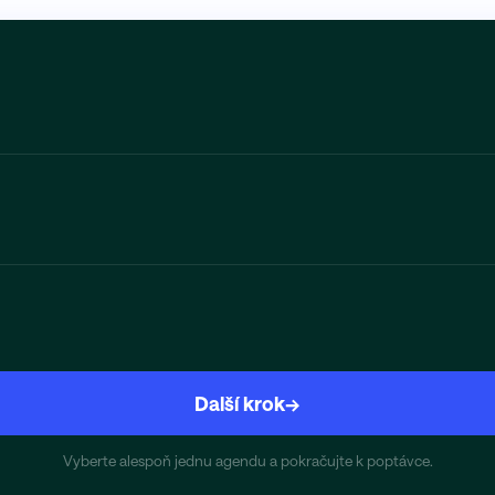
Další krok
→
Vyberte alespoň jednu agendu a pokračujte k poptávce.