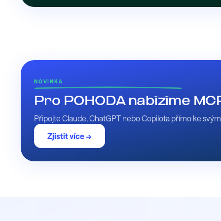
NOVINKA
Pro POHODA nabízíme MCP
Připojte Claude, ChatGPT nebo Copilota přímo ke svým d
Zjistit více →