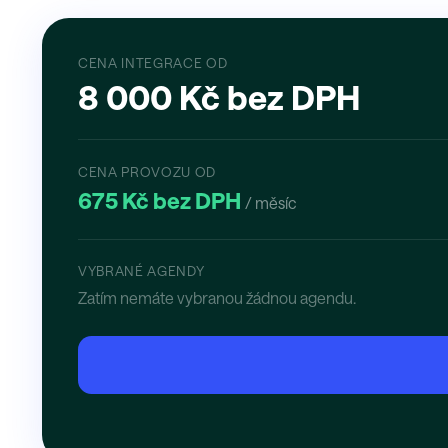
CENA INTEGRACE OD
8 000 Kč bez DPH
CENA PROVOZU OD
675 Kč bez DPH
/ měsíc
VYBRANÉ AGENDY
Zatím nemáte vybranou žádnou agendu.