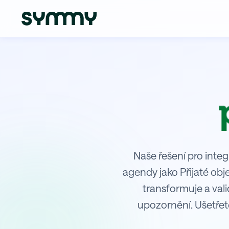
Integrace Pipedrive s Pohoda Jaz
Naše řešení pro integ
agendy jako Přijaté ob
transformuje a val
upozornění. Ušetřet