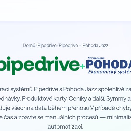
Domů
/
Pipedrive
/
Pipedrive – Pohoda Jazz
+
z
raci systémů Pipedrive s Pohoda Jazz spolehlivě za
jednávky, Produktové karty, Ceníky a další. Symmy 
iduje všechna data během přenosu.V případě chyb
e čas a zbavte se manuálních procesů — minimaliz
automatizaci.