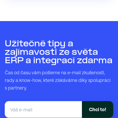
Užitečné tipy a
zajímavosti ze světa
ERP a integrací zdarma
Čas od času vám pošleme na e-mail zkušenosti,
rady a know-how, které získáváme díky spolupráci
s partnery.