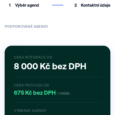
1
Výběr agend
2
Kontaktní údaje
PODPOROVANÉ AGENDY
CENA INTEGRACE OD
8 000 Kč bez DPH
CENA PROVOZU OD
675 Kč bez DPH
/ měsíc
VYBRANÉ AGENDY