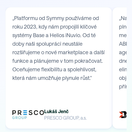
„Platformu od Symmy používáme od
„Na S
roku 2023, kdy nám propojili klíčové
plně 
systémy Base a Helios iNuvio. Od té
mezi
doby naši spolupráci neustále
ABRA 
rozšiřujeme o nové marketplace a další
agend
funkce a plánujeme v tom pokračovat.
dnes 
Oceňujeme flexibilitu a spolehlivost,
elimi
která nám umožňuje plynule růst."
obje
přímo
Lukáš Jenč
PRESCO GROUP, a.s.