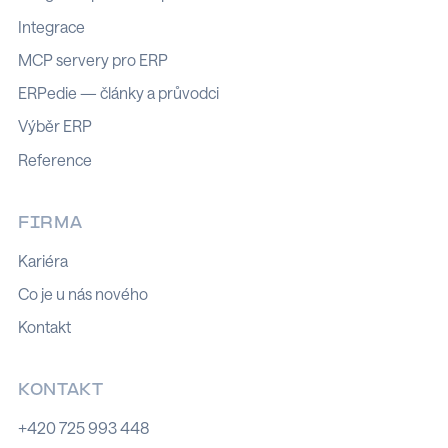
Integrace
MCP servery pro ERP
ERPedie — články a průvodci
Výběr ERP
Reference
FIRMA
Kariéra
Co je u nás nového
Kontakt
KONTAKT
+420 725 993 448