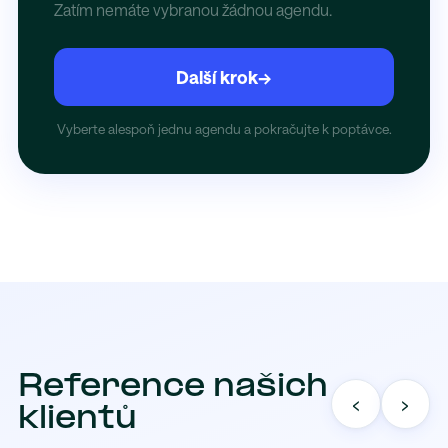
Zatím nemáte vybranou žádnou agendu.
Další krok
→
Vyberte alespoň jednu agendu a pokračujte k poptávce.
Reference našich
‹
›
klientů