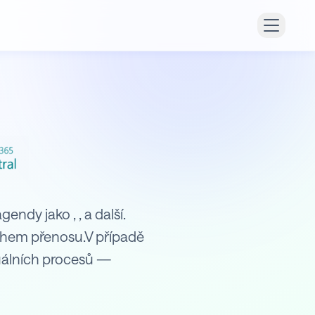
endy jako , , a další.
ěhem přenosu.V případě
uálních procesů —