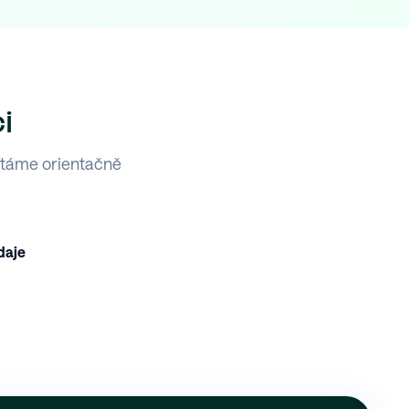
i
ítáme orientačně
daje