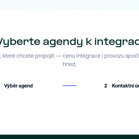
Vyberte agendy k integrac
 které chcete propojit — cenu integrace i provozu spoč
hned.
Výběr agend
2
Kontaktní ú