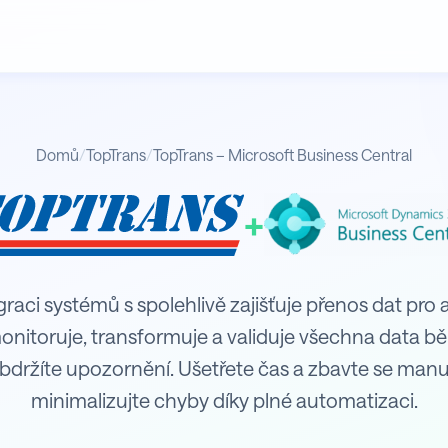
Domů
/
TopTrans
/
TopTrans – Microsoft Business Central
+
usiness Central
raci systémů s spolehlivě zajišťuje přenos dat pro ag
itoruje, transformuje a validuje všechna data b
bdržíte upozornění. Ušetřete čas a zbavte se man
minimalizujte chyby díky plné automatizaci.