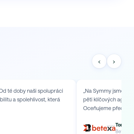
‹
›
Od té doby naši spolupráci
„Na Symmy jsme se ob
itu a spolehlivost, která
pěti klíčových agend,
Oceňujeme především
Tomáš B
Betexa