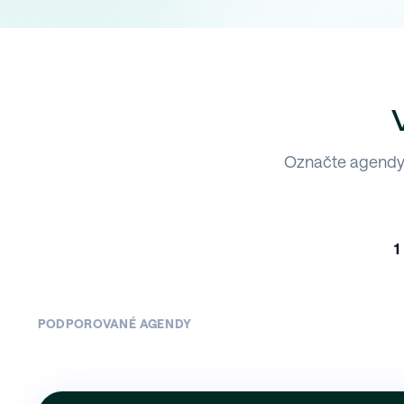
Označte agendy,
1
PODPOROVANÉ AGENDY