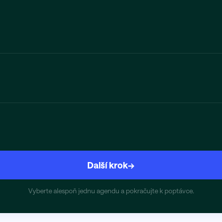
Další krok
→
Vyberte alespoň jednu agendu a pokračujte k poptávce.