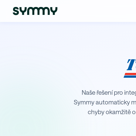
Integrace TopTrans s Microsoft B
Naše řešení pro integ
Symmy automaticky mon
chyby okamžitě o