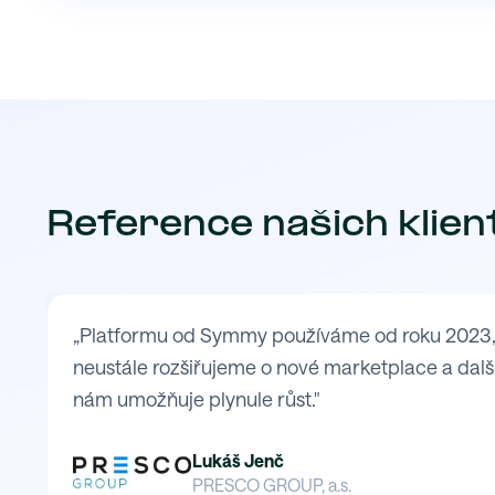
Reference našich klien
„Platformu od Symmy používáme od roku 2023, kd
neustále rozšiřujeme o nové marketplace a další
nám umožňuje plynule růst."
Lukáš Jenč
PRESCO GROUP, a.s.