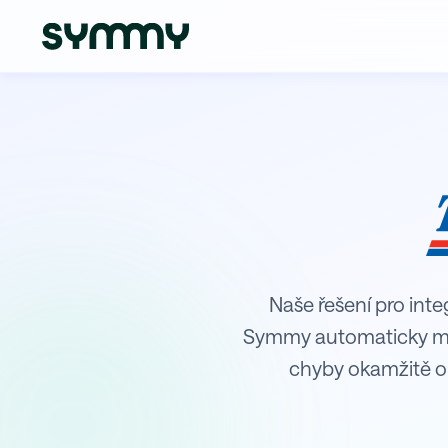
Integrace TopTrans s Microsoft 
Naše řešení pro integ
Symmy automaticky mon
chyby okamžitě o