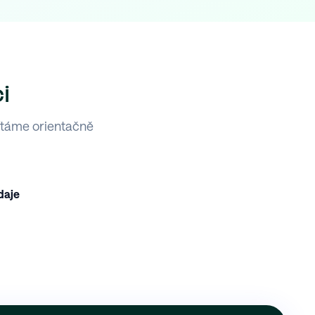
i
ítáme orientačně
daje