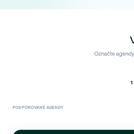
Označte agendy,
1
PODPOROVANÉ AGENDY