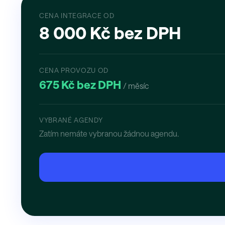
CENA INTEGRACE OD
8 000 Kč bez DPH
CENA PROVOZU OD
675 Kč bez DPH
/ měsíc
VYBRANÉ AGENDY
Zatím nemáte vybranou žádnou agendu.