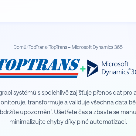
Domů
/
TopTrans
/
TopTrans – Microsoft Dynamics 365
+
Dynamics 365
raci systémů s spolehlivě zajišťuje přenos dat pro ag
itoruje, transformuje a validuje všechna data b
bdržíte upozornění. Ušetřete čas a zbavte se man
minimalizujte chyby díky plné automatizaci.