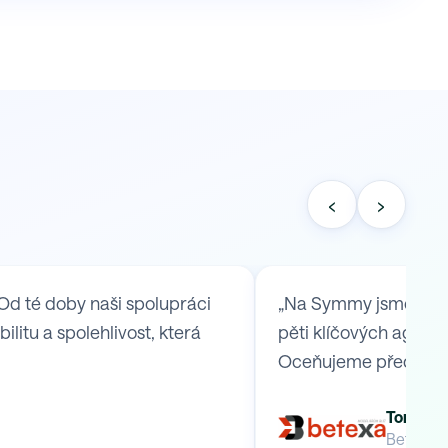
‹
›
Od té doby naši spolupráci
„Na Symmy jsme se ob
itu a spolehlivost, která
pěti klíčových agend,
Oceňujeme především
Tomáš B
Betexa