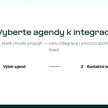
Vyberte agendy k integrac
 které chcete propojit — cenu integrace i provozu spoč
hned.
Výběr agend
2
Kontaktní ú