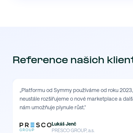
Reference našich klien
„Platformu od Symmy používáme od roku 2023, kd
neustále rozšiřujeme o nové marketplace a další
nám umožňuje plynule růst."
Lukáš Jenč
PRESCO GROUP, a.s.