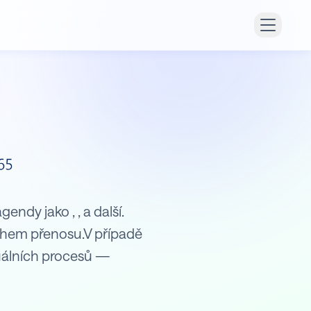
endy jako , , a další.
ěhem přenosu.V případě
uálních procesů —