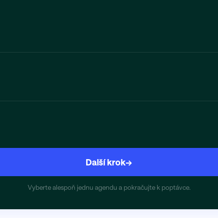
Další krok
→
Vyberte alespoň jednu agendu a pokračujte k poptávce.