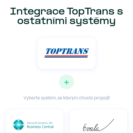
Integrace TopTrans s
ostatními systémy
+
Vyberte systém, se kterým chcete propojit