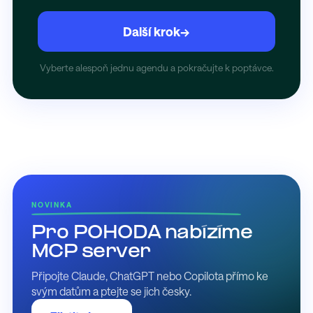
Další krok
→
Vyberte alespoň jednu agendu a pokračujte k poptávce.
NOVINKA
Pro POHODA nabízíme
MCP server
Připojte Claude, ChatGPT nebo Copilota přímo ke
svým datům a ptejte se jich česky.