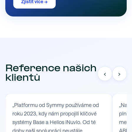
Zjistit více →
Reference našich
‹
›
klientů
„Platformu od Symmy používáme od
„Na S
roku 2023, kdy nám propojili klíčové
plně 
systémy Base a Helios iNuvio. Od té
mezi
doby naši spolupráci neustále
ABRA 