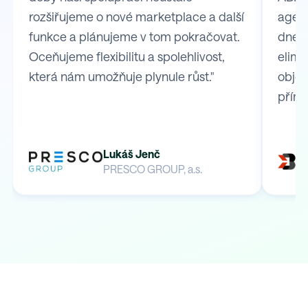
rozšiřujeme o nové marketplace a další
agend
funkce a plánujeme v tom pokračovat.
dnes 
Oceňujeme flexibilitu a spolehlivost,
elimi
která nám umožňuje plynule růst."
obje
přímo
Lukáš Jenč
PRESCO GROUP, a.s.