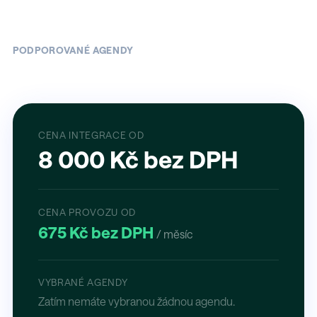
PODPOROVANÉ AGENDY
CENA INTEGRACE OD
8 000 Kč bez DPH
CENA PROVOZU OD
675 Kč bez DPH
/ měsíc
VYBRANÉ AGENDY
Zatím nemáte vybranou žádnou agendu.