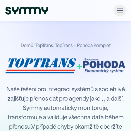
Domů
/
TopTrans
/
TopTrans – Pohoda Komplet
+
Integrace TopTrans s Pohoda Kompl
Naše řešení pro integraci systémů s spolehlivě
zajišťuje přenos dat pro agendy jako , , a další.
Symmy automaticky monitoruje,
transformuje a validuje všechna data během
přenosu.V případě chyby okamžitě obdržíte