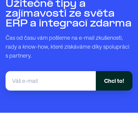
Užitečné tipy a
zajímavosti ze světa
ERP a integrací zdarma
Čas od času vám pošleme na e-mail zkušenosti,
rady a know-how, které získáváme díky spolupráci
s partnery.