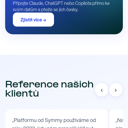
Připojte Claude, ChatGPT nebo Copilota přímo ke
svým datům a ptejte se jich česky.
Zjistit více →
Reference našich
‹
›
klientů
„Platformu od Symmy používáme od
„Na S