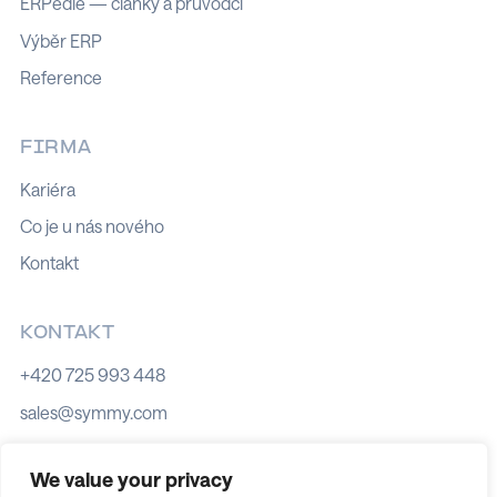
ERPedie — články a průvodci
Výběr ERP
Reference
FIRMA
Kariéra
Co je u nás nového
Kontakt
KONTAKT
+420 725 993 448
sales@symmy.com
Kozí 8, 602 00 Brno
We value your privacy