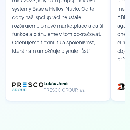
roku 2023, kdy nám propojili klíčové
plně 
systémy Base a Helios iNuvio. Od té
mezi
doby naši spolupráci neustále
ABRA 
rozšiřujeme o nové marketplace a další
agend
funkce a plánujeme v tom pokračovat.
dnes 
Oceňujeme flexibilitu a spolehlivost,
elimi
která nám umožňuje plynule růst."
obje
přímo
Lukáš Jenč
PRESCO GROUP, a.s.