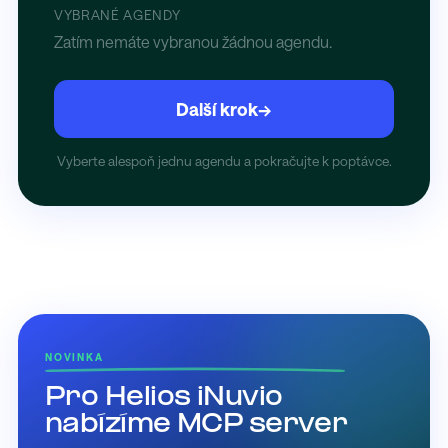
VYBRANÉ AGENDY
Zatím nemáte vybranou žádnou agendu.
Další krok
→
Vyberte alespoň jednu agendu a pokračujte k poptávce.
NOVINKA
Pro Helios iNuvio
nabízíme MCP server