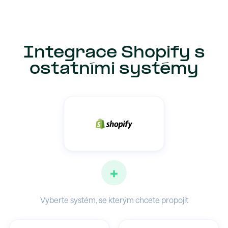
Integrace Shopify s
ostatními systémy
+
Vyberte systém, se kterým chcete propojit