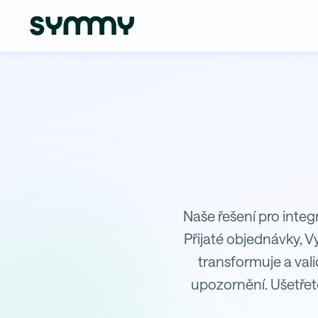
Integrace Shopify s K2
Naše řešení pro integ
Přijaté objednávky, 
transformuje a val
upozornění. Ušetřet