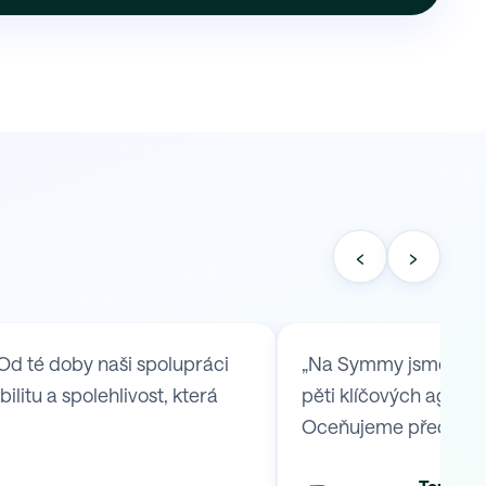
‹
›
Od té doby naši spolupráci
„Na Symmy jsme se ob
itu a spolehlivost, která
pěti klíčových agend,
Oceňujeme především