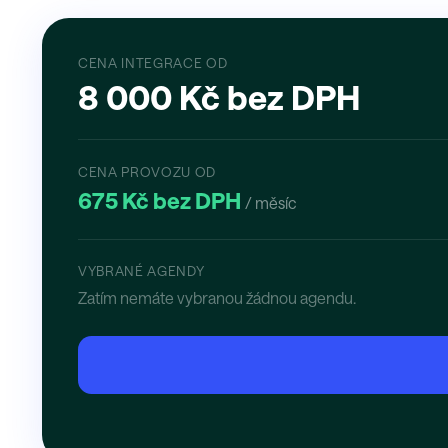
CENA INTEGRACE OD
8 000 Kč bez DPH
CENA PROVOZU OD
675 Kč bez DPH
/ měsíc
VYBRANÉ AGENDY
Zatím nemáte vybranou žádnou agendu.