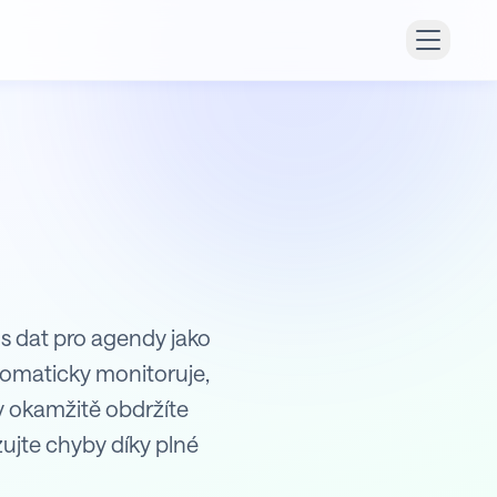
os dat pro agendy jako
tomaticky monitoruje,
y okamžitě obdržíte
ujte chyby díky plné