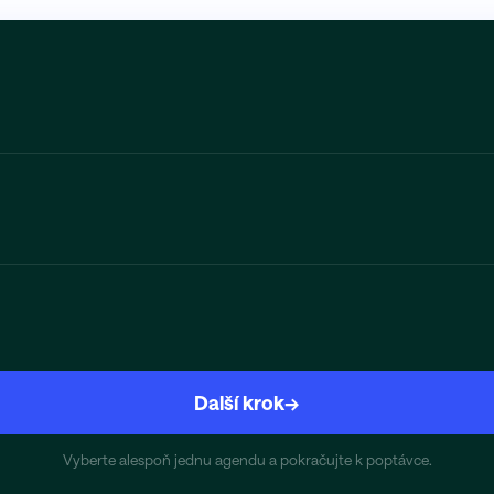
Další krok
→
Vyberte alespoň jednu agendu a pokračujte k poptávce.