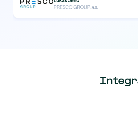
Lukáš Jenč
PRESCO GROUP, a.s.
Integr