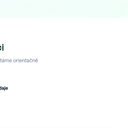
i
ítáme orientačně
daje