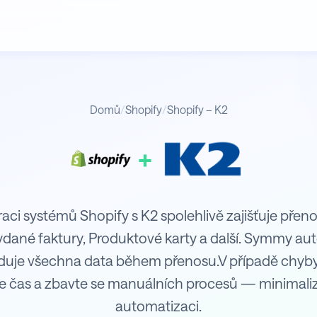
Domů
/
Shopify
/
Shopify – K2
+
raci systémů Shopify s K2 spolehlivě zajišťuje přen
Vydané faktury, Produktové karty a další. Symmy au
iduje všechna data během přenosu.V případě chyb
e čas a zbavte se manuálních procesů — minimaliz
automatizaci.