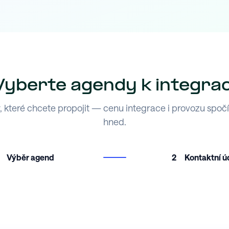
Vyberte agendy k integrac
 které chcete propojit — cenu integrace i provozu spoč
hned.
Výběr agend
2
Kontaktní ú