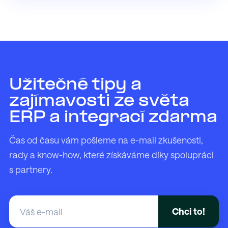
Užitečné tipy a
zajímavosti ze světa
ERP a integrací zdarma
Čas od času vám pošleme na e-mail zkušenosti,
rady a know-how, které získáváme díky spolupráci
s partnery.