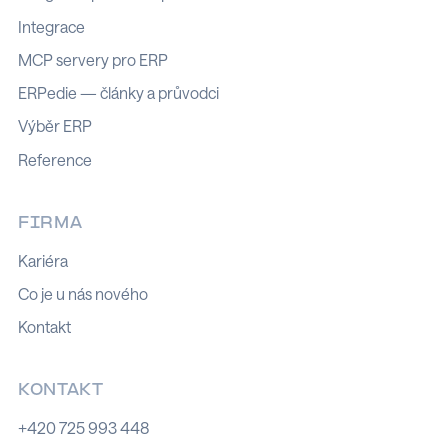
Integrace
MCP servery pro ERP
ERPedie — články a průvodci
Výběr ERP
Reference
FIRMA
Kariéra
Co je u nás nového
Kontakt
KONTAKT
+420 725 993 448