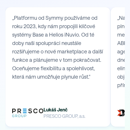
„Platformu od Symmy používáme od
„Na S
roku 2023, kdy nám propojili klíčové
plně 
systémy Base a Helios iNuvio. Od té
mezi
doby naši spolupráci neustále
ABRA 
rozšiřujeme o nové marketplace a další
agend
funkce a plánujeme v tom pokračovat.
dnes 
Oceňujeme flexibilitu a spolehlivost,
elimi
která nám umožňuje plynule růst."
obje
přímo
Lukáš Jenč
PRESCO GROUP, a.s.