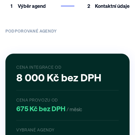
1
Výběr agend
2
Kontaktní údaje
PODPOROVANÉ AGENDY
CENA INTEGRACE OD
8 000 Kč bez DPH
CENA PROVOZU OD
675 Kč bez DPH
/ měsíc
VYBRANÉ AGENDY