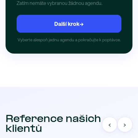
Zatím nemáte vybranou žádnou agendu.
Další krok
→
Vyberte alespoň jednu agendu a pokračujte k poptávce.
Reference našich
‹
›
klientů