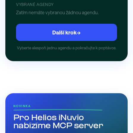
VYBRANÉ AGENDY
Zatím nemáte vybranou žádnou agendu.
Další krok
→
Vyberte alespoň jednu agendu a pokračujte k poptávce.
NOVINKA
Pro Helios iNuvio
nabízíme MCP server