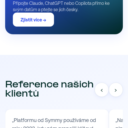
Připojte Claude, ChatGPT nebo Copilota přímo ke
svým datům a ptejte se jich česky.
Zjistit více →
Reference našich
‹
›
klientů
„Platformu od Symmy používáme od
„Na S