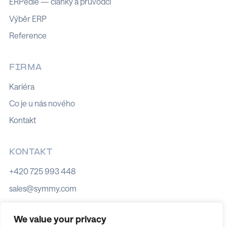
ERPedie — články a průvodci
Výběr ERP
Reference
FIRMA
Kariéra
Co je u nás nového
Kontakt
KONTAKT
+420 725 993 448
sales@symmy.com
Kozí 8, 602 00 Brno
We value your privacy