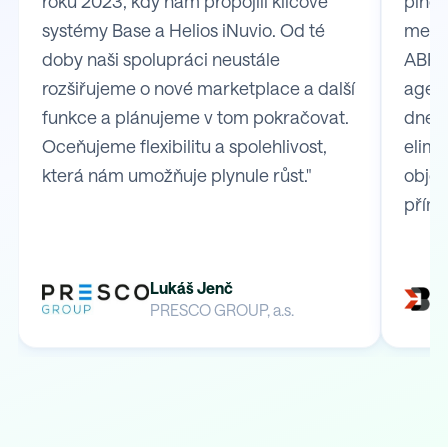
roku 2023, kdy nám propojili klíčové
plně 
systémy Base a Helios iNuvio. Od té
mezi
doby naši spolupráci neustále
ABRA 
rozšiřujeme o nové marketplace a další
agend
funkce a plánujeme v tom pokračovat.
dnes 
Oceňujeme flexibilitu a spolehlivost,
elimi
která nám umožňuje plynule růst."
obje
přímo
Lukáš Jenč
PRESCO GROUP, a.s.