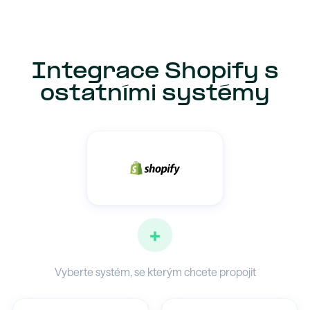
Integrace Shopify s
ostatními systémy
+
Vyberte systém, se kterým chcete propojit