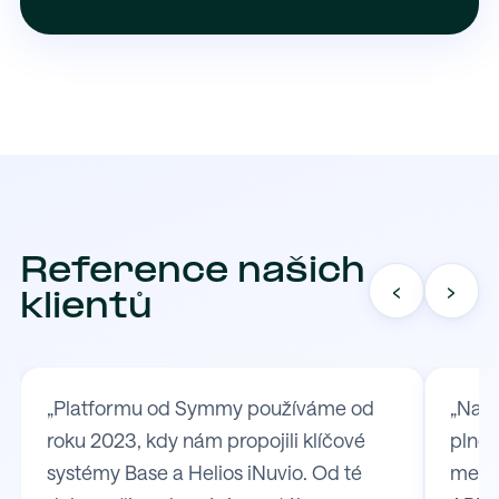
Reference našich
‹
›
klientů
„Platformu od Symmy používáme od
„Na S
roku 2023, kdy nám propojili klíčové
plně 
systémy Base a Helios iNuvio. Od té
mezi