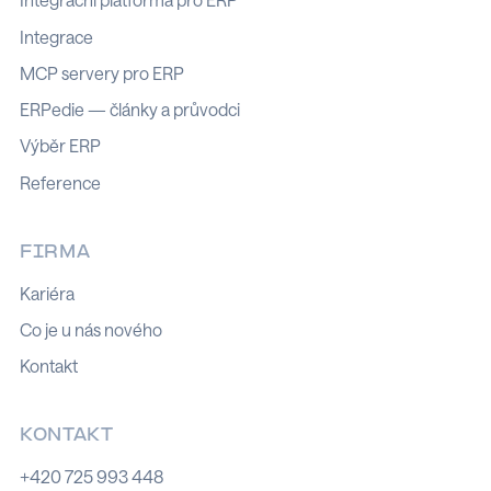
Integrační platforma pro ERP
Integrace
MCP servery pro ERP
ERPedie — články a průvodci
Výběr ERP
Reference
FIRMA
Kariéra
Co je u nás nového
Kontakt
KONTAKT
+420 725 993 448