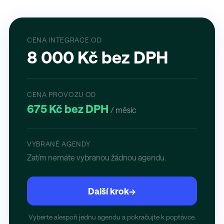
CENA INTEGRACE OD
8 000 Kč bez DPH
CENA PROVOZU OD
675 Kč bez DPH
/ měsíc
VYBRANÉ AGENDY
Zatím nemáte vybranou žádnou agendu.
Další krok
→
Vyberte alespoň jednu agendu a pokračujte k poptávce.