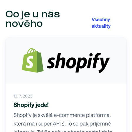
Co je u nás
Všechny
nového
aktuality
10. 7. 2023
Shopify jede!
Shopify je skvělá e-commerce platforma,
která má i super API :). To se pak příjemně
integruje. Takže pokud chcete dostat data