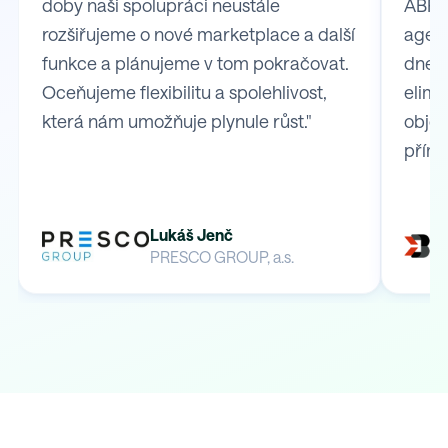
doby naši spolupráci neustále
ABRA 
rozšiřujeme o nové marketplace a další
agend
funkce a plánujeme v tom pokračovat.
dnes 
Oceňujeme flexibilitu a spolehlivost,
elimi
která nám umožňuje plynule růst."
obje
přímo
Lukáš Jenč
PRESCO GROUP, a.s.