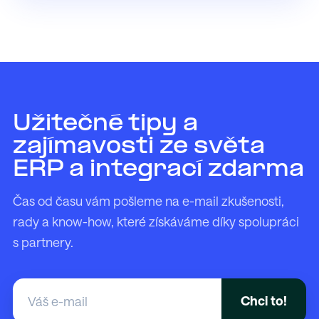
Užitečné tipy a
zajímavosti ze světa
ERP a integrací zdarma
Čas od času vám pošleme na e-mail zkušenosti,
rady a know-how, které získáváme díky spolupráci
s partnery.