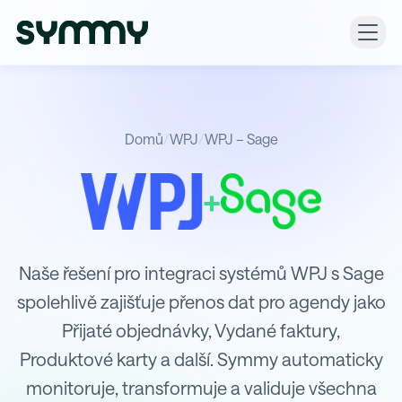
Domů
/
WPJ
/
WPJ – Sage
+
Integrace WPJ s Sage
Naše řešení pro integraci systémů WPJ s Sage
spolehlivě zajišťuje přenos dat pro agendy jako
Přijaté objednávky, Vydané faktury,
Produktové karty a další. Symmy automaticky
monitoruje, transformuje a validuje všechna