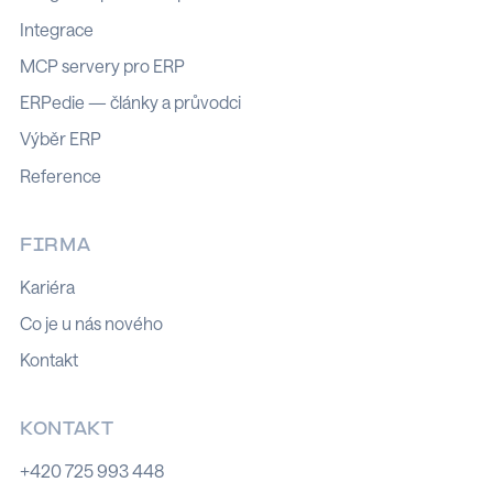
Integrace
MCP servery pro ERP
ERPedie — články a průvodci
Výběr ERP
Reference
FIRMA
Kariéra
Co je u nás nového
Kontakt
KONTAKT
+420 725 993 448