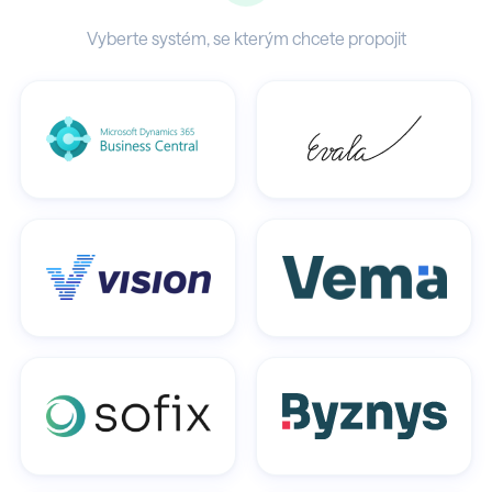
Vyberte systém, se kterým chcete propojit