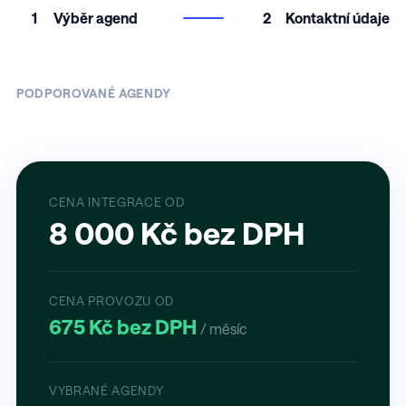
1
Výběr agend
2
Kontaktní údaje
PODPOROVANÉ AGENDY
CENA INTEGRACE OD
8 000 Kč bez DPH
CENA PROVOZU OD
675 Kč bez DPH
/ měsíc
VYBRANÉ AGENDY