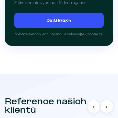
Zatím nemáte vybranou žádnou agendu.
Další krok
→
Vyberte alespoň jednu agendu a pokračujte k poptávce.
Reference našich
‹
›
klientů