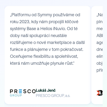
„Platformu od Symmy používáme od
„Na S
roku 2023, kdy nám propojili klíčové
plně 
systémy Base a Helios iNuvio. Od té
mezi
doby naši spolupráci neustále
ABRA 
rozšiřujeme o nové marketplace a další
agend
funkce a plánujeme v tom pokračovat.
dnes 
Oceňujeme flexibilitu a spolehlivost,
elimi
která nám umožňuje plynule růst."
obje
přímo
Lukáš Jenč
PRESCO GROUP, a.s.