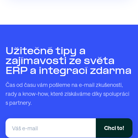
Užitečné tipy a
zajímavosti ze světa
ERP a integrací zdarma
Čas od času vám pošleme na e-mail zkušenosti,
rady a know-how, které získáváme díky spolupráci
s partnery.