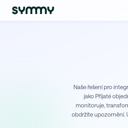
Integrace WPJ s Helios Red
Naše řešení pro integ
jako Přijaté obje
monitoruje, transfo
obdržíte upozornění. 