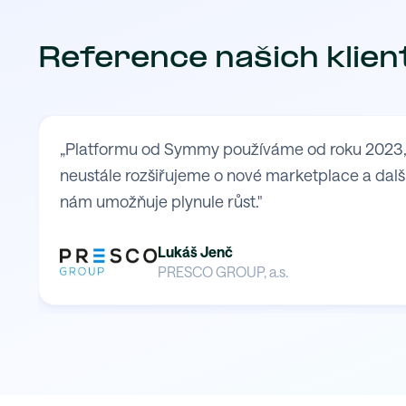
Reference našich klien
„Platformu od Symmy používáme od roku 2023, kd
neustále rozšiřujeme o nové marketplace a další
nám umožňuje plynule růst."
Lukáš Jenč
PRESCO GROUP, a.s.