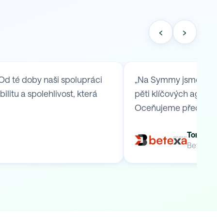
‹
›
Od té doby naši spolupráci
„Na Symmy jsme se ob
itu a spolehlivost, která
pěti klíčových agend,
Oceňujeme především
Tomáš B
Betexa