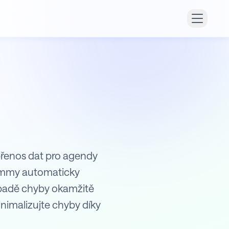
 přenos dat pro agendy
 Symmy automaticky
ípadě chyby okamžitě
nimalizujte chyby díky