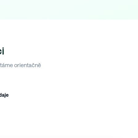
i
ítáme orientačně
daje