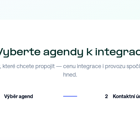
Vyberte agendy k integrac
 které chcete propojit — cenu integrace i provozu spoč
hned.
Výběr agend
2
Kontaktní ú