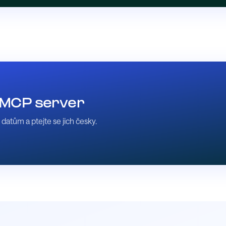
e MCP server
atům a ptejte se jich česky.