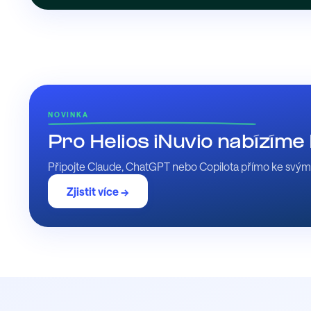
NOVINKA
Pro Helios iNuvio nabízím
Připojte Claude, ChatGPT nebo Copilota přímo ke svým d
Zjistit více →