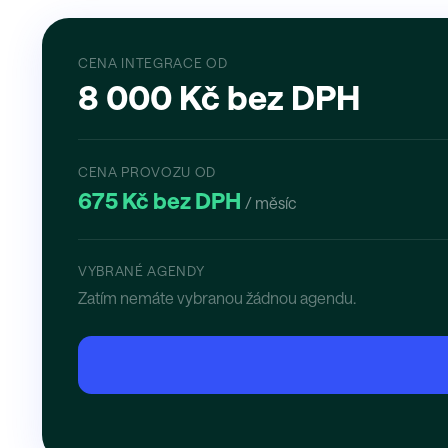
CENA INTEGRACE OD
8 000 Kč bez DPH
CENA PROVOZU OD
675 Kč bez DPH
/ měsíc
VYBRANÉ AGENDY
Zatím nemáte vybranou žádnou agendu.