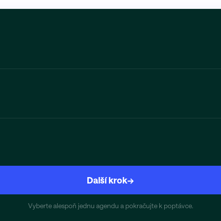
Další krok
→
Vyberte alespoň jednu agendu a pokračujte k poptávce.