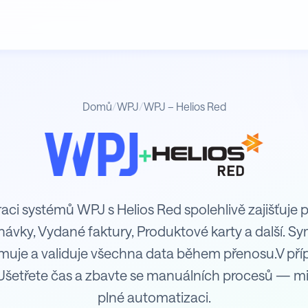
Domů
/
WPJ
/
WPJ – Helios Red
+
raci systémů WPJ s Helios Red spolehlivě zajišťuje
dnávky, Vydané faktury, Produktové karty a další.
rmuje a validuje všechna data během přenosu.V př
Ušetřete čas a zbavte se manuálních procesů — mi
plné automatizaci.