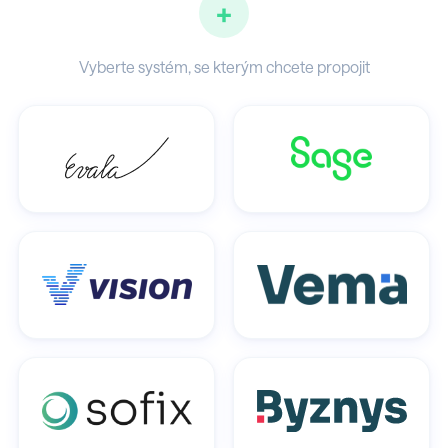
+
Vyberte systém, se kterým chcete propojit