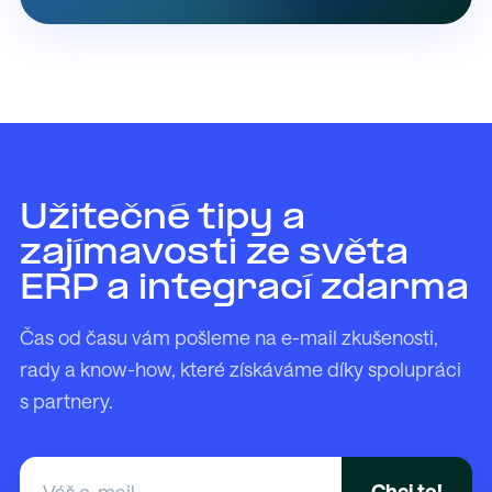
Užitečné tipy a
zajímavosti ze světa
ERP a integrací zdarma
Čas od času vám pošleme na e-mail zkušenosti,
rady a know-how, které získáváme díky spolupráci
s partnery.