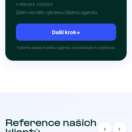
VYBRANÉ AGENDY
Zatím nemáte vybranou žádnou agendu.
Další krok
→
Vyberte alespoň jednu agendu a pokračujte k poptávce.
Reference našich
‹
›