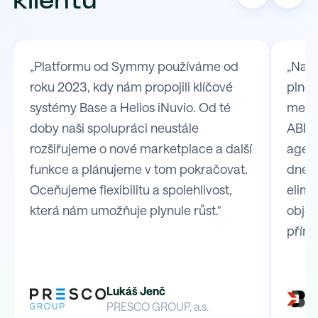
klientů
„Platformu od Symmy používáme od
„Na S
roku 2023, kdy nám propojili klíčové
plně 
systémy Base a Helios iNuvio. Od té
mezi
doby naši spolupráci neustále
ABRA 
rozšiřujeme o nové marketplace a další
agend
funkce a plánujeme v tom pokračovat.
dnes 
Oceňujeme flexibilitu a spolehlivost,
elimi
která nám umožňuje plynule růst."
obje
přímo
Lukáš Jenč
PRESCO GROUP, a.s.